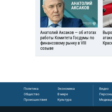
Анатолий Аксаков — об итогах
Выро
работы Комитета Госдумы по
атаке
финансовому рынку в VIII
Крас
созыве
Политика
Экономика
Видео
Общество
В мире
Персон
Происшествия
Культура
Медиац