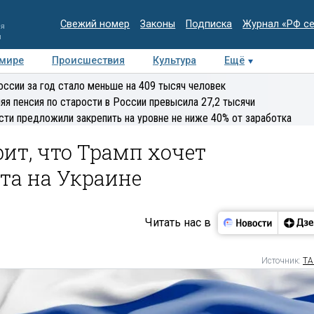
Свежий номер
Законы
Подписка
Журнал «РФ с
ия
и
 мире
Происшествия
Культура
Ещё
Медиацентр
Интервью
Колумнисты
Делова
оссии за год стало меньше на 409 тысяч человек
эксперт
яя пенсия по старости в России превысила 27,2 тысячи
сти предложили закрепить на уровне не ниже 40% от заработка
ит, что Трамп хочет
та на Украине
Читать нас в
Источник:
ТА