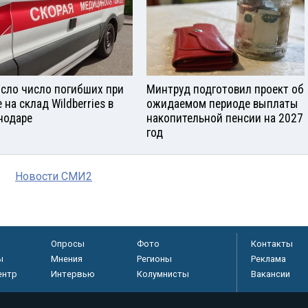
сло число погибших при
Минтруд подготовил проект об
 на склад Wildberries в
ожидаемом периоде выплаты
нодаре
накопительной пенсии на 2027
год
Новости СМИ2
Опросы
Фото
Контакты
ы
Мнения
Регионы
Реклама
ентр
Интервью
Колумнисты
Вакансии