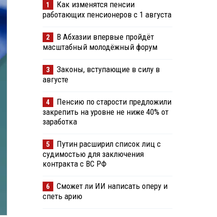
Как изменятся пенсии
1
работающих пенсионеров с 1 августа
В Абхазии впервые пройдёт
2
масштабный молодёжный форум
Законы, вступающие в силу в
3
августе
Пенсию по старости предложили
4
закрепить на уровне не ниже 40% от
заработка
Путин расширил список лиц с
5
судимостью для заключения
контракта с ВС РФ
Сможет ли ИИ написать оперу и
6
спеть арию