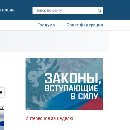
егодня»
Госдума
Совет Федерации
я
Авто
Недвижимость
Технологии
иза
СС
Интересное за неделю