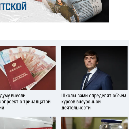
сдуму внесли
Школы сами определят объем
нопроект о тринадцатой
курсов внеурочной
ии
деятельности