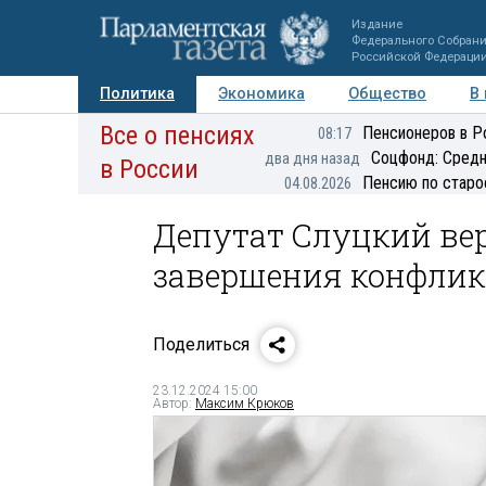
Издание
Федерального Собран
Российской Федераци
Политика
Экономика
Общество
В
Все о пенсиях
Фото
Авторы
Персоны
Мнения
Регионы
Пенсионеров в Р
08:17
Соцфонд: Средн
два дня назад
в России
Пенсию по старо
04.08.2026
Депутат Слуцкий вер
завершения конфлик
Поделиться
23.12.2024 15:00
Автор:
Максим Крюков