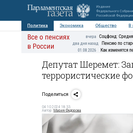
Издание
Федерального Собран
Российской Федераци
Политика
Экономика
Общество
В
Все о пенсиях
Фото
Авторы
Персоны
Мнения
Регионы
Соцфонд: Средня
вчера
Пенсию по стар
два дня назад
в России
Как изменятся п
01.08.2026
Депутат Шеремет: Зап
террористические ф
Поделиться
04.10.2024 18:33
Автор:
Мария Федорова