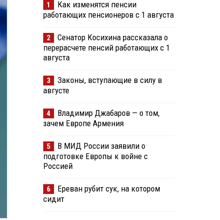
Как изменятся пенсии
1
работающих пенсионеров с 1 августа
Сенатор Косихина рассказала о
2
перерасчете пенсий работающих с 1
августа
Законы, вступающие в силу в
3
августе
Владимир Джабаров — о том,
4
зачем Европе Армения
В МИД России заявили о
5
подготовке Европы к войне с
Россией
Ереван рубит сук, на котором
6
сидит