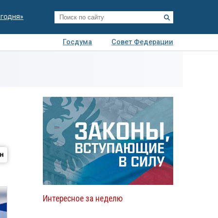
егодня»
Госдума
Совет Федерации
я
Авто
Недвижимость
Технологии
иза
Интересное за неделю