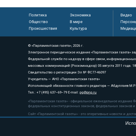
Политика
Экономика
Видео
Общество
В мире
Персон
Происшествия
Культура
Медиац
© «Парламентская газета», 2026 г.
Электронное периодическое издание «Парламентская газета» за
Федеральной службе по надзору в сфере связи, информационных
массовых коммуникаций (Роскомнадзор) 05 августа 2011 года. 1
Свидетельство о регистрации Эл № ФС77-46097
Учредитель — АНО «Парламентская газета»
Исполняющий обязанности главного редактора — Абдуллаев М.Р
Тел.: +7 (495) 637–69–79 E-mail:
pg@pnp.ru
«Парламентская газета» - официальное еженедельное издание Фе
федеральных конституционных законов, федеральных законов и а
Сайт «Парламентской газеты» - это оперативные новости и дост
«Парламентской газеты» активная ссылка на pnp.ru обязательна.
Испо
На информационном ресурсе применяются
рекомендательные т
Положение о защите персональных данных