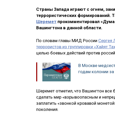
Страны Запада играют с огнем, за
террористических формирований. Т
Шеремет
прокомментировал «Дума 
Вашингтона в данной области.
По словам главы МИД России
Сергея 
террористов из группировки «Хайят Т
целью боевых действий против россий
В Москве медсест
годам колонии за
Шеремет отметил, что Вашингтон все 
сделать мир «взрывоопасным и непред
заплатить «звонкой кровавой монетой»
поколения.