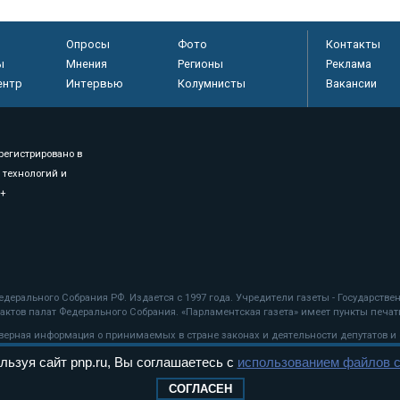
Опросы
Фото
Контакты
ы
Мнения
Регионы
Реклама
ентр
Интервью
Колумнисты
Вакансии
регистрировано в
 технологий и
8+
.
дерального Собрания РФ. Издается с 1997 года. Учредители газеты - Государств
ктов палат Федерального Собрания. «Парламентская газета» имеет пункты печати
оверная информация о принимаемых в стране законах и деятельности депутатов и
льзуя сайт pnp.ru, Вы соглашаетесь с
использованием файлов c
ехнологии
СОГЛАСЕН