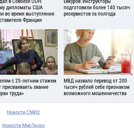
дал в Совбезе ООН:
Евкуров: Инструкторы
му дипломаты США
подготовили более 140 тысяч
и во время выступления
резервистов за полгода
ставителя Франции
елям с 25-летним стажем
МВД назвало перевод от 200
т присваиваить звание
тысяч рублей себе признаком
еран труда»
возможного мошенничества
Новости СМИ2
Новости МирТесен