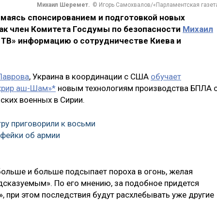
Михаил Шеремет.
© Игорь Самохвалов/«Парламентская газет
нимаясь спонсированием и подготовкой новых
ак член Комитета Госдумы по безопасности
Михаил
ТВ» информацию о сотрудничестве Киева и
Лаврова
, Украина в координации с США
обучает
ахрир аш-Шам»*
новым технологиям производства БПЛА 
ских военных в Сирии.
ру приговорили к восьми
 фейки об армии
больше и больше подсыпает пороха в огонь, желая
сказуемым». По его мнению, за подобное придется
, при этом последствия будут расхлебывать уже другие