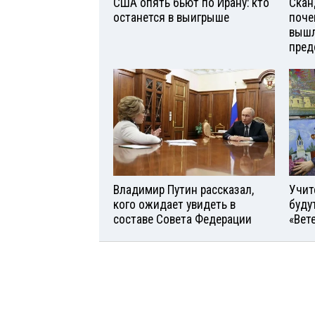
США опять бьют по Ирану: кто
Скан
останется в выигрыше
поче
вышл
пред
Владимир Путин рассказал,
Учит
кого ожидает увидеть в
буду
составе Совета Федерации
«Вет