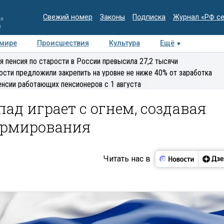
Свежий номер
Законы
Подписка
Журнал «РФ с
ия
и
 мире
Происшествия
Культура
Ещё
Медиацентр
Интервью
Колумнисты
Делова
я пенсия по старости в России превысила 27,2 тысячи
эксперт
ости предложили закрепить на уровне не ниже 40% от заработка
енсии работающих пенсионеров с 1 августа
ад играет с огнем, создавая
ормирования
Читать нас в