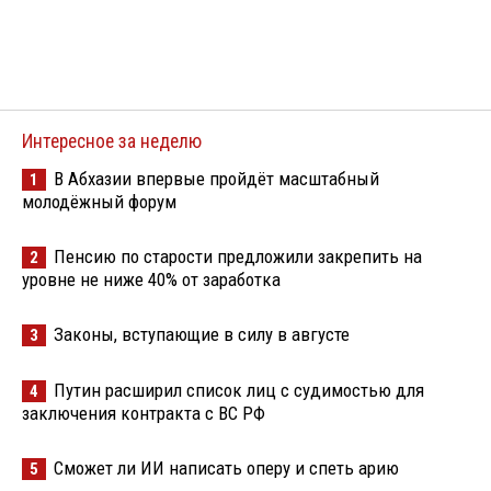
Интересное за неделю
В Абхазии впервые пройдёт масштабный
1
молодёжный форум
Пенсию по старости предложили закрепить на
2
уровне не ниже 40% от заработка
Законы, вступающие в силу в августе
3
Путин расширил список лиц с судимостью для
4
заключения контракта с ВС РФ
Сможет ли ИИ написать оперу и спеть арию
5