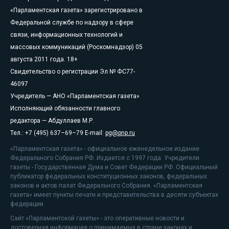
«Парламентская газета» зарегистрировано в
Федеральной службе по надзору в сфере
связи, информационных технологий и
массовых коммуникаций (Роскомнадзор) 05
августа 2011 года. 18+
Свидетельство о регистрации Эл № ФС77-
46097
Учредитель — АНО «Парламентская газета»
Исполняющий обязанности главного
редактора — Абдуллаев М.Р.
Тел.: +7 (495) 637–69–79 E-mail:
pg@pnp.ru
«Парламентская газета» - официальное еженедельное издание
Федерального Собрания РФ. Издается с 1997 года. Учредители
газеты - Государственная Дума и Совет Федерации РФ. Официальный
публикатор федеральных конституционных законов, федеральных
законов и актов палат Федерального Собрания. «Парламентская
газета» имеет пункты печати и представительства в десяти субъектах
федерации.
Сайт «Парламентской газеты» - это оперативные новости и
достоверная информация о принимаемых в стране законах и