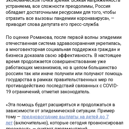
экономической точки зрения. Всякая напряженность
устраняема, все сложности преодолимы, Россия
обладает достаточными ресурсами для того, чтобы
отразить все вызовы пандемии коронавируса», —
приводит слова депутата его пресс-служба.
По оценке Романова, после первой волны эпидемии
отечественная система здравоохранения укрепилась,
а многовекторная социальная поддержка граждан и
бизнеса доказала свою эффективность. В настоящее
время продолжается совершенствование уже
работающих механизмов, но в целом большинство
россиян так или иначе получили или получают помощь
государства в рамках правительственных мер по
противодействию последствий связанных с COVID-
19 ограничений, отметил законодатель.
«Эта помощь будет расширяться и продолжаться в
зависимости от эпидемической ситуации. Пример
тому —
предновогодние выплаты на детей до 7
лет
(включительно), которые сегодня проанонсировал
президент», — считает парламентарий.