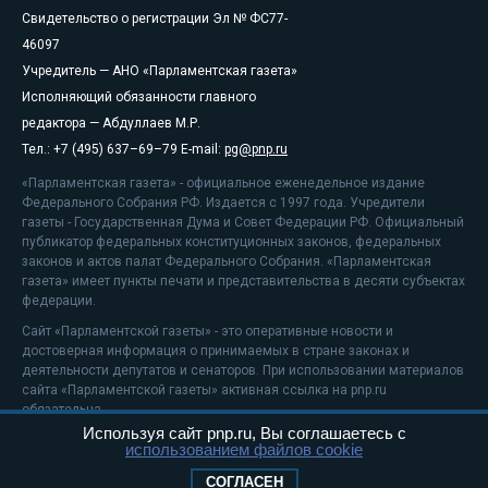
Свидетельство о регистрации Эл № ФС77-
46097
Учредитель — АНО «Парламентская газета»
Исполняющий обязанности главного
редактора — Абдуллаев М.Р.
Тел.: +7 (495) 637–69–79 E-mail:
pg@pnp.ru
«Парламентская газета» - официальное еженедельное издание
Федерального Собрания РФ. Издается с 1997 года. Учредители
газеты - Государственная Дума и Совет Федерации РФ. Официальный
публикатор федеральных конституционных законов, федеральных
законов и актов палат Федерального Собрания. «Парламентская
газета» имеет пункты печати и представительства в десяти субъектах
федерации.
Сайт «Парламентской газеты» - это оперативные новости и
достоверная информация о принимаемых в стране законах и
деятельности депутатов и сенаторов. При использовании материалов
сайта «Парламентской газеты» активная ссылка на pnp.ru
обязательна.
Используя сайт pnp.ru, Вы соглашаетесь с
На информационном ресурсе применяются
рекомендательные
использованием файлов cookie
технологии
Положение о защите персональных данных
СОГЛАСЕН