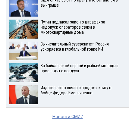
США опять бьют по Ирану: кто останется в
выигрыше
Путин подписал закон о штрафах за
недопуск операторов связи в
многоквартирные дома
Вычислительный суверенитет: Россия
ускоряется в глобальной гонке ИИ
За байкальской нерпой и рыбьей молодью
проследят с воздуха
Издательство сняло с продажи книгу о
бойце Федоре Емельяненко
Новости СМИ2