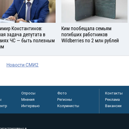
имир Константинов:
Ким пообещала семьям
ная задача депутата в
погибших работников
виях ЧС — быть полезным
Wildberries по 2 млн рублей
ям
Новости СМИ2
Опросы
Фото
Контакты
ы
Мнения
Регионы
Реклама
ентр
Интервью
Колумнисты
Вакансии
регистрировано в