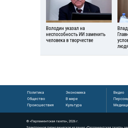
Володин указал на
Влад
неспособность ИИ заменить
Глав
человека в творчестве
усло
люд
Политика
Экономика
Видео
Общество
В мире
Персон
Происшествия
Культура
Медиац
© «Парламентская газета», 2026 г.
Электронное периодическое издание «Парламентская газета» за