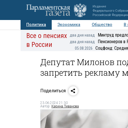
Издание
Федерального Собран
Российской Федераци
Политика
Экономика
Общество
В
Все о пенсиях
Фото
Авторы
Персоны
Мнения
Регионы
Минтруд предло
два дня назад
Пенсионеров в 
два дня назад
в России
Соцфонд: Средня
05.08.2026
Депутат Милонов по
запретить рекламу м
Поделиться
23.06.2024 21:30
Автор:
Карина Тиванова