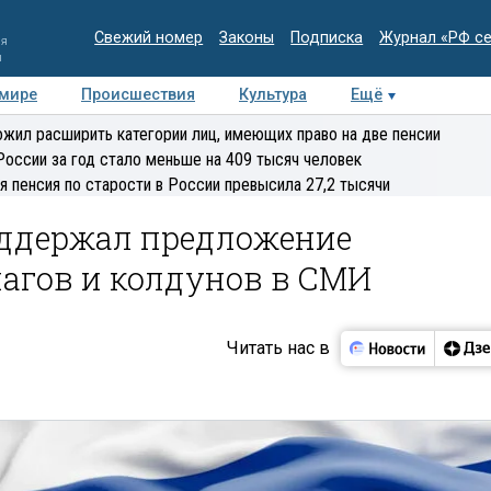
Свежий номер
Законы
Подписка
Журнал «РФ с
ия
и
 мире
Происшествия
Культура
Ещё
Медиацентр
Интервью
Колумнисты
Делова
жил расширить категории лиц, имеющих право на две пенсии
эксперт
России за год стало меньше на 409 тысяч человек
я пенсия по старости в России превысила 27,2 тысячи
ддержал предложение
агов и колдунов в СМИ
Читать нас в