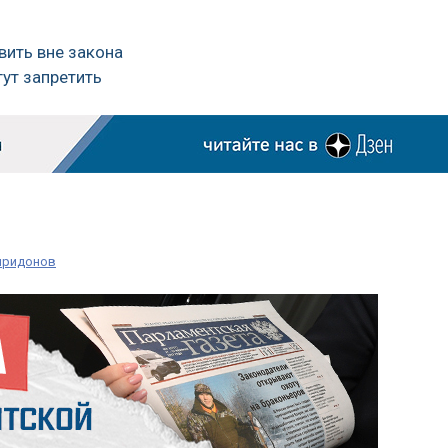
вить вне закона
гут запретить
иридонов