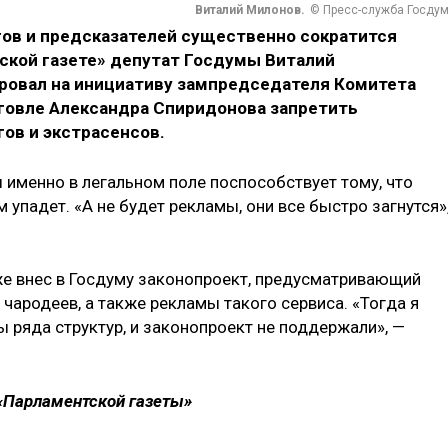
Виталий Милонов.
© Пресс-служба Госду
агов и предсказателей существенно сократится
тской газете» депутат Госдумы Виталий
ировал на инициативу зампредседателя Комитета
говле Александра Спиридонова запретить
гов и экстрасенсов.
 именно в легальном поле поспособствует тому, что
 упадет. «А не будет рекламы, они все быстро загнутся»
оже внес в Госдуму законопроект, предусматривающий
 чародеев, а также рекламы такого сервиса. «Тогда я
 ряда структур, и законопроект не поддержали», —
 «Парламентской газеты»