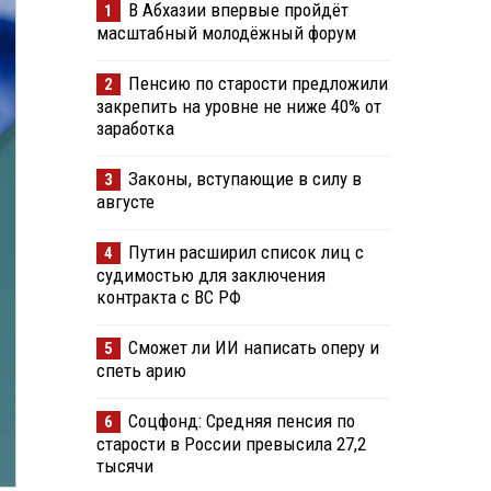
В Абхазии впервые пройдёт
1
масштабный молодёжный форум
Пенсию по старости предложили
2
закрепить на уровне не ниже 40% от
заработка
Законы, вступающие в силу в
3
августе
Путин расширил список лиц с
4
судимостью для заключения
контракта с ВС РФ
Сможет ли ИИ написать оперу и
5
спеть арию
Соцфонд: Средняя пенсия по
6
старости в России превысила 27,2
тысячи