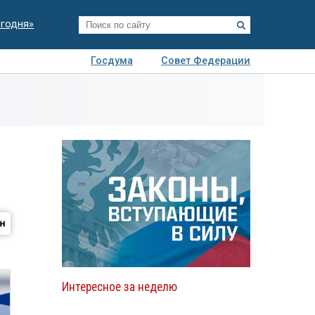
егодня»
Госдума
Совет Федерации
я
Авто
Недвижимость
Технологии
иза
Интересное за неделю