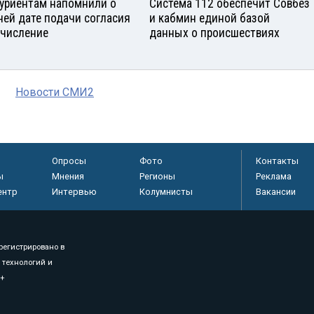
уриентам напомнили о
Система 112 обеспечит Совбез
ней дате подачи согласия
и кабмин единой базой
ачисление
данных о происшествиях
Новости СМИ2
Опросы
Фото
Контакты
ы
Мнения
Регионы
Реклама
ентр
Интервью
Колумнисты
Вакансии
регистрировано в
 технологий и
8+