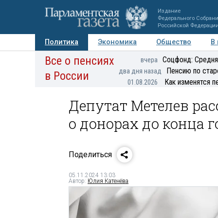
Издание
Федерального Собран
Российской Федераци
Политика
Экономика
Общество
В
Все о пенсиях
Фото
Авторы
Персоны
Мнения
Регионы
Соцфонд: Средня
вчера
Пенсию по стар
два дня назад
в России
Как изменятся п
01.08.2026
Депутат Метелев рас
о донорах до конца г
Поделиться
05.11.2024 13:03
Автор:
Юлия Катенёва