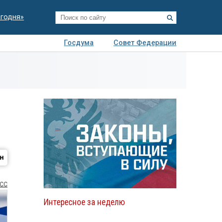
егодня»
Госдума
Совет Федерации
я
Авто
Недвижимость
Технологии
иза
СС
Интересное за неделю