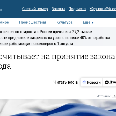
Свежий номер
Законы
Подписка
Журнал «РФ с
ия
и
 мире
Происшествия
Культура
Ещё
Медиацентр
Интервью
Колумнисты
Делова
я пенсия по старости в России превысила 27,2 тысячи
эксперт
ости предложили закрепить на уровне не ниже 40% от заработка
енсии работающих пенсионеров с 1 августа
считывает на принятие закона
ода
Читать нас в
Источник:
ТА