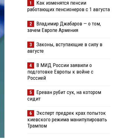
Как изменятся пенсии
1
работающих пенсионеров с 1 августа
Владимир Джабаров — о том,
2
зачем Европе Армения
Законы, вступающие в силу в
3
августе
В МИД России заявили о
4
подготовке Европы к войне с
Россией
Ереван рубит сук, на котором
5
сидит
Эксперт предрек крах попыток
6
киевского режима манипулировать
Трампом