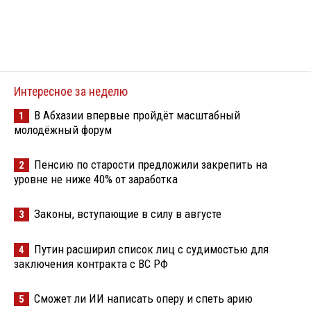
Интересное за неделю
В Абхазии впервые пройдёт масштабный
1
молодёжный форум
Пенсию по старости предложили закрепить на
2
уровне не ниже 40% от заработка
Законы, вступающие в силу в августе
3
Путин расширил список лиц с судимостью для
4
заключения контракта с ВС РФ
Сможет ли ИИ написать оперу и спеть арию
5