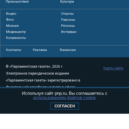
Происшествия
Культура
Видео
Опросы
Фото
Персоны
Мнения
Регионы
Медиацентр
Интервью
Колумнисты
Контакты
Реклама
Вакансии
© «Парламентская газета», 2026 г.
Карта сайта
Электронное периодическое издание
«Парламентская газета» зарегистрировано в
Федеральной службе по надзору в сфере
Используя сайт pnp.ru, Вы соглашаетесь с
связи, информационных технологий и
использованием файлов cookie
массовых коммуникаций (Роскомнадзор) 05
СОГЛАСЕН
августа 2011 года. 18+
Свидетельство о регистрации Эл № ФС77-
46097
Учредитель — АНО «Парламентская газета»