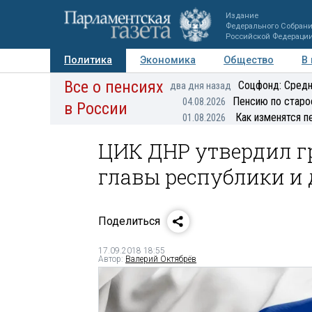
Издание
Федерального Собран
Российской Федераци
Политика
Экономика
Общество
В
Все о пенсиях
Фото
Авторы
Персоны
Мнения
Регионы
Соцфонд: Средн
два дня назад
Пенсию по старо
04.08.2026
в России
Как изменятся п
01.08.2026
ЦИК ДНР утвердил г
главы республики и 
Поделиться
17.09.2018 18:55
Автор:
Валерий Октябрёв