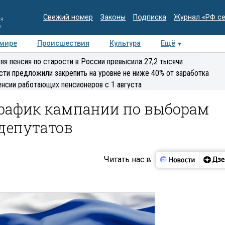
Свежий номер
Законы
Подписка
Журнал «РФ с
ия
и
 мире
Происшествия
Культура
Ещё
Медиацентр
Интервью
Колумнисты
Делова
яя пенсия по старости в России превысила 27,2 тысячи
эксперт
сти предложили закрепить на уровне не ниже 40% от заработка
енсии работающих пенсионеров с 1 августа
рафик кампании по выборам
депутатов
Читать нас в