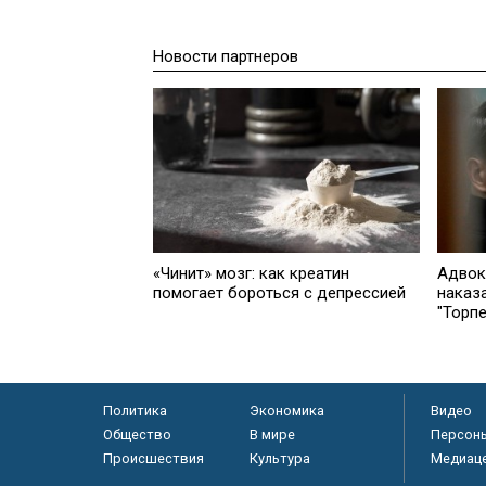
Новости партнеров
«Чинит» мозг: как креатин
Адвок
помогает бороться с депрессией
наказ
"Торп
Политика
Экономика
Видео
Общество
В мире
Персон
Происшествия
Культура
Медиац