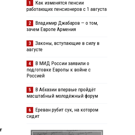
Как изменятся пенсии
1
работающих пенсионеров с 1 августа
Владимир Джабаров — о том,
2
зачем Европе Армения
Законы, вступающие в силу в
3
августе
В МИД России заявили о
4
подготовке Европы к войне с
Россией
В Абхазии впервые пройдёт
5
масштабный молодёжный форум
Ереван рубит сук, на котором
6
сидит
т