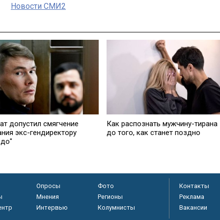
Новости СМИ2
ат допустил смягчение
Как распознать мужчину-тирана
ания экс-гендиректору
до того, как станет поздно
едо"
Опросы
Фото
Контакты
ы
Мнения
Регионы
Реклама
ентр
Интервью
Колумнисты
Вакансии