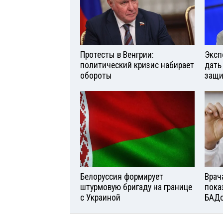
Протесты в Венгрии:
Эксп
политический кризис набирает
дать
обороты
защи
Белоруссия формирует
Врач
штурмовую бригаду на границе
пока
с Украиной
БАД