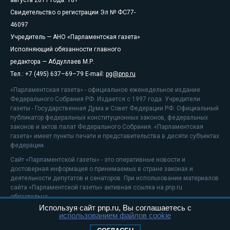
Свидетельство о регистрации Эл № ФС77-
46097
Учредитель — АНО «Парламентская газета»
Исполняющий обязанности главного
редактора — Абдуллаев М.Р.
Тел.: +7 (495) 637–69–79 E-mail:
pg@pnp.ru
«Парламентская газета» - официальное еженедельное издание
Федерального Собрания РФ. Издается с 1997 года. Учредители
газеты - Государственная Дума и Совет Федерации РФ. Официальный
публикатор федеральных конституционных законов, федеральных
законов и актов палат Федерального Собрания. «Парламентская
газета» имеет пункты печати и представительства в десяти субъектах
федерации.
Сайт «Парламентской газеты» - это оперативные новости и
достоверная информация о принимаемых в стране законах и
деятельности депутатов и сенаторов. При использовании материалов
сайта «Парламентской газеты» активная ссылка на pnp.ru
обязательна.
Используя сайт pnp.ru, Вы соглашаетесь с
На информационном ресурсе применяются
рекомендательные
использованием файлов cookie
технологии
Положение о защите персональных данных