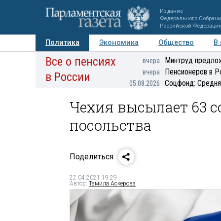
Издание
Федерального Собран
Российской Федераци
Политика
Экономика
Общество
В
Все о пенсиях
Фото
Авторы
Персоны
Мнения
Регионы
Минтруд предлож
вчера
Пенсионеров в Р
вчера
в России
Соцфонд: Средня
05.08.2026
Чехия высылает 63 с
посольства
Поделиться
22.04.2021 19:29
Автор:
Тамила Аскерова