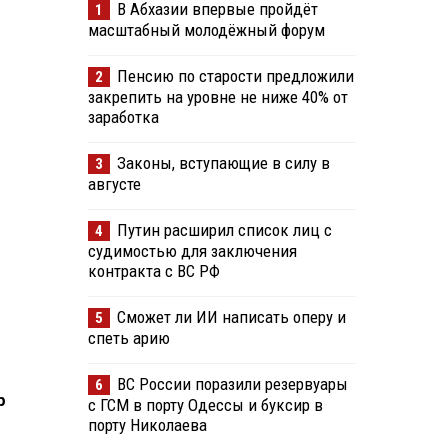
В Абхазии впервые пройдёт
1
масштабный молодёжный форум
Пенсию по старости предложили
2
закрепить на уровне не ниже 40% от
заработка
Законы, вступающие в силу в
3
августе
Путин расширил список лиц с
4
судимостью для заключения
контракта с ВС РФ
Сможет ли ИИ написать оперу и
5
спеть арию
ВС России поразили резервуары
6
р
с ГСМ в порту Одессы и буксир в
порту Николаева