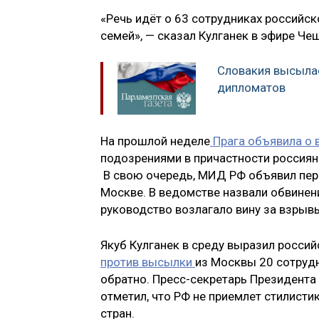
«Речь идёт о 63 сотрудниках российск
семей», — сказал Кулганек в эфире Че
Словакия высылае
дипломатов
На прошлой неделе
Прага объявила о 
подозрениями в причастности россиян 
В свою очередь, МИД РФ объявил перс
Москве. В ведомстве назвали обвинен
руководство возлагало вину за взры
Якуб Кулганек в среду выразил росси
против высылки
из Москвы 20 сотрудн
обратно. Пресс-секретарь Президента
отметил, что РФ не приемлет стилисти
стран.