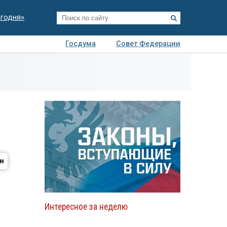
егодня»
Госдума
Совет Федерации
я
Авто
Недвижимость
Технологии
иза
Интересное за неделю