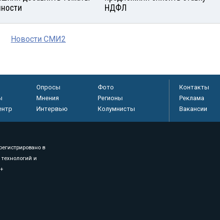
яности
НДФЛ
Новости СМИ2
Опросы
Фото
Контакты
ы
Мнения
Регионы
Реклама
ентр
Интервью
Колумнисты
Вакансии
регистрировано в
 технологий и
8+
.