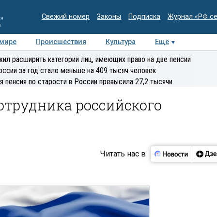
Свежий номер
Законы
Подписка
Журнал «РФ с
ия
и
 мире
Происшествия
Культура
Ещё
Медиацентр
Интервью
Колумнисты
Делова
ил расширить категории лиц, имеющих право на две пенсии
эксперт
оссии за год стало меньше на 409 тысяч человек
я пенсия по старости в России превысила 27,2 тысячи
отрудника российского
Читать нас в