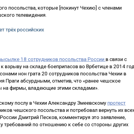
ого посольства, которые [покинут Чехию] с членами
шского телевидения.
т трёх российских
высылке 18 сотрудников посольства России
в связи с
к взрыву на складе боеприпасов во Врбетице в 2014 год
онами нон грата 20 сотрудников посольства Чехии в
ия Праги абсурдными, отметив, что «ранее чешское
вы на фирмы, владеющие этими складами».
йскому послу в Чехии Александру Змеевскому
протест
иков чешского посольства и потребовал вернуть их все
 России Дмитрий Песков, комментируя это заявление,
ку требований по отношению к себе со стороны других