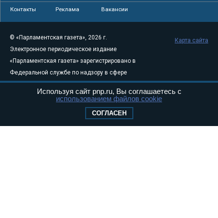
Контакты
Реклама
Вакансии
© «Парламентская газета», 2026 г.
Карта сайта
Электронное периодическое издание
«Парламентская газета» зарегистрировано в
Федеральной службе по надзору в сфере
связи, информационных технологий и
Используя сайт pnp.ru, Вы соглашаетесь с
массовых коммуникаций (Роскомнадзор) 05
использованием файлов cookie
августа 2011 года. 18+
СОГЛАСЕН
Свидетельство о регистрации Эл № ФС77-
46097
Учредитель — АНО «Парламентская газета»
Исполняющий обязанности главного
редактора — Абдуллаев М.Р.
Тел.: +7 (495) 637–69–79 E-mail:
pg@pnp.ru
«Парламентская газета» - официальное еженедельное издание
Федерального Собрания РФ. Издается с 1997 года. Учредители
газеты - Государственная Дума и Совет Федерации РФ. Официальный