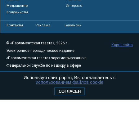
Медиацентр
Интервью
Колумнисты
Контакты
Реклама
Вакансии
© «Парламентская газета», 2026 г.
Карта сайта
Электронное периодическое издание
«Парламентская газета» зарегистрировано в
Федеральной службе по надзору в сфере
связи, информационных технологий и
Используя сайт pnp.ru, Вы соглашаетесь с
массовых коммуникаций (Роскомнадзор) 05
использованием файлов cookie
августа 2011 года. 18+
СОГЛАСЕН
Свидетельство о регистрации Эл № ФС77-
46097
Учредитель — АНО «Парламентская газета»
Исполняющий обязанности главного
редактора — Абдуллаев М.Р.
Тел.: +7 (495) 637–69–79 E-mail:
pg@pnp.ru