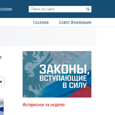
егодня»
Госдума
Совет Федерации
я
Авто
Недвижимость
Технологии
иза
ь
Интересное за неделю