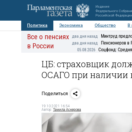
Издание
Федерального Собран
Российской Федераци
Политика
Экономика
Общество
В
Все о пенсиях
Фото
Авторы
Персоны
Мнения
Регионы
Минтруд предло
два дня назад
Пенсионеров в 
два дня назад
в России
Соцфонд: Средня
05.08.2026
ЦБ: страховщик дол
ОСАГО при наличии 
Поделиться
19.10.2021 16:54
Автор:
Тамила Аскерова