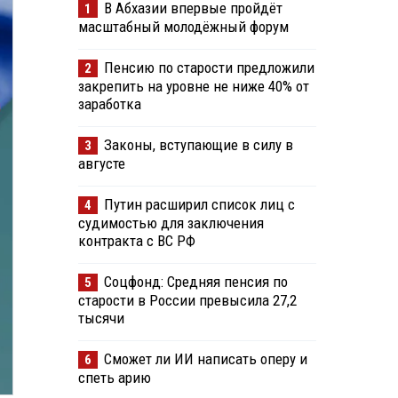
В Абхазии впервые пройдёт
1
масштабный молодёжный форум
Пенсию по старости предложили
2
закрепить на уровне не ниже 40% от
заработка
Законы, вступающие в силу в
3
августе
Путин расширил список лиц с
4
судимостью для заключения
контракта с ВС РФ
Соцфонд: Средняя пенсия по
5
старости в России превысила 27,2
тысячи
Сможет ли ИИ написать оперу и
6
спеть арию