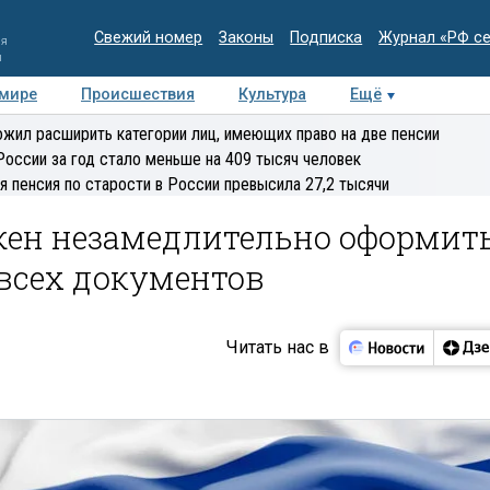
Свежий номер
Законы
Подписка
Журнал «РФ с
ия
и
 мире
Происшествия
Культура
Ещё
Медиацентр
Интервью
Колумнисты
Делова
жил расширить категории лиц, имеющих право на две пенсии
эксперт
России за год стало меньше на 409 тысяч человек
я пенсия по старости в России превысила 27,2 тысячи
жен незамедлительно оформит
всех документов
Читать нас в