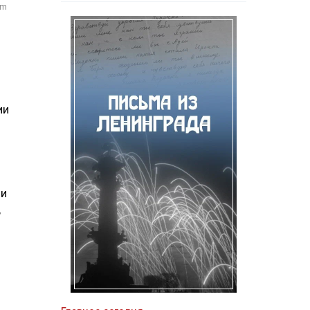
om
ии
ии
,