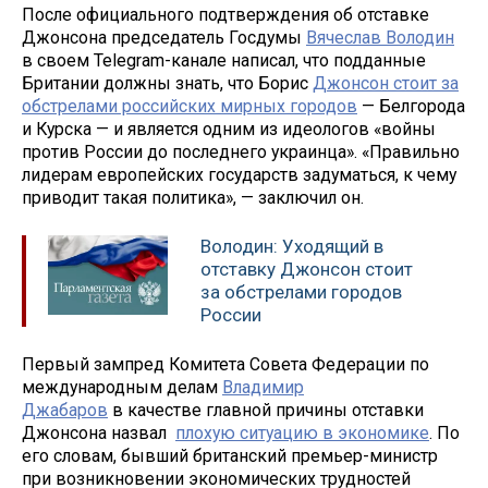
После официального подтверждения об отставке
Джонсона председатель Госдумы
Вячеслав Володин
в своем Telegram-канале написал, что подданные
Британии должны знать, что Борис
Джонсон стоит за
обстрелами российских мирных городов
— Белгорода
и Курска — и является одним из идеологов «войны
против России до последнего украинца». «Правильно
лидерам европейских государств задуматься, к чему
приводит такая политика», — заключил он.
Володин: Уходящий в
отставку Джонсон стоит
за обстрелами городов
России
Первый зампред Комитета Совета Федерации по
международным делам
Владимир
Джабаров
в качестве главной причины отставки
Джонсона назвал
плохую ситуацию в экономике
. По
его словам, бывший британский премьер-министр
при возникновении экономических трудностей