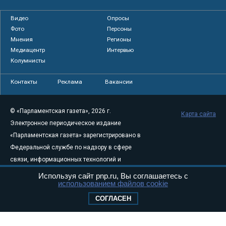
Видео
Опросы
Фото
Персоны
Мнения
Регионы
Медиацентр
Интервью
Колумнисты
Контакты
Реклама
Вакансии
© «Парламентская газета», 2026 г.
Карта сайта
Электронное периодическое издание
«Парламентская газета» зарегистрировано в
Федеральной службе по надзору в сфере
связи, информационных технологий и
массовых коммуникаций (Роскомнадзор) 05
Используя сайт pnp.ru, Вы соглашаетесь с
использованием файлов cookie
августа 2011 года. 18+
Свидетельство о регистрации Эл № ФС77-
СОГЛАСЕН
46097
Учредитель — АНО «Парламентская газета»