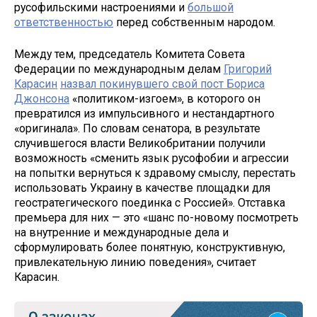
русофильскими настроениями и
большой
ответственностью
перед собственным народом.
Между тем, председатель Комитета Совета
Федерации по международным делам
Григорий
Карасин
назвал покинувшего свой пост Бориса
Джонсона
«политиком-изгоем», в которого он
превратился из импульсивного и нестандартного
«оригинала». По словам сенатора, в результате
случившегося власти Великобритании получили
возможность «сменить язык русофобии и агрессии
на попытки вернуться к здравому смыслу, перестать
использовать Украину в качестве площадки для
геостратегического поединка с Россией». Отставка
премьера для них — это «шанс по-новому посмотреть
на внутренние и международные дела и
сформулировать более понятную, конструктивную,
привлекательную линию поведения», считает
Карасин.