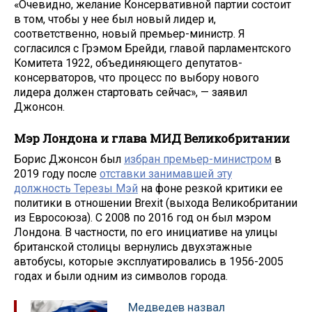
«Очевидно, желание Консервативной партии состоит
в том, чтобы у нее был новый лидер и,
соответственно, новый премьер-министр. Я
согласился с Грэмом Брейди, главой парламентского
Комитета 1922, объединяющего депутатов-
консерваторов, что процесс по выбору нового
лидера должен стартовать сейчас», — заявил
Джонсон.
Мэр Лондона и глава МИД Великобритании
Борис Джонсон был
избран премьер-министром
в
2019 году после
отставки занимавшей эту
должность Терезы Мэй
на фоне резкой критики ее
политики в отношении Brexit (выхода Великобритании
из Евросоюза). С 2008 по 2016 год он был мэром
Лондона. В частности, по его инициативе на улицы
британской столицы вернулись двухэтажные
автобусы, которые эксплуатировались в 1956-2005
годах и были одним из символов города.
Медведев назвал