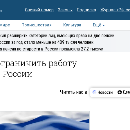
Свежий номер
Законы
Подписка
Журнал «РФ с
ия
и
 мире
Происшествия
Культура
Ещё
Медиацентр
Интервью
Колумнисты
Делова
ил расширить категории лиц, имеющих право на две пенсии
эксперт
оссии за год стало меньше на 409 тысяч человек
я пенсия по старости в России превысила 27,2 тысячи
ограничить работу
 России
Читать нас в