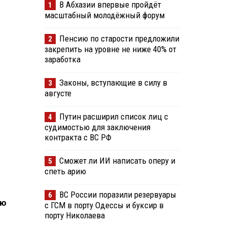
В Абхазии впервые пройдёт
1
масштабный молодёжный форум
Пенсию по старости предложили
2
закрепить на уровне не ниже 40% от
заработка
Законы, вступающие в силу в
3
августе
Путин расширил список лиц с
4
судимостью для заключения
контракта с ВС РФ
Сможет ли ИИ написать оперу и
5
спеть арию
ВС России поразили резервуары
6
ию
с ГСМ в порту Одессы и буксир в
порту Николаева