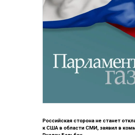
Российская сторона не станет отк
к США в области СМИ, заявил в ко