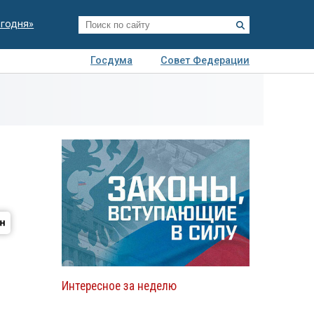
егодня»
Госдума
Совет Федерации
я
Авто
Недвижимость
Технологии
иза
Интересное за неделю