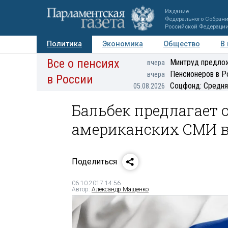
Издание
Федерального Собран
Российской Федераци
Политика
Экономика
Общество
В
Все о пенсиях
Фото
Авторы
Персоны
Мнения
Регионы
Минтруд предлож
вчера
Пенсионеров в Р
вчера
в России
Соцфонд: Средня
05.08.2026
Бальбек предлагает 
американских СМИ в
Поделиться
06.10.2017 14:56
Автор:
Александр Мащенко