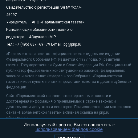
Свидетельство о регистрации Эл № ФС77-
46097
Учредитель — АНО «Парламентская газета»
Исполняющий обязанности главного
редактора — Абдуллаев М.Р.
Тел.: +7 (495) 637–69–79 E-mail:
pg@pnp.ru
«Парламентская газета» - официальное еженедельное издание
Федерального Собрания РФ. Издается с 1997 года. Учредители
газеты - Государственная Дума и Совет Федерации РФ. Официальный
публикатор федеральных конституционных законов, федеральных
законов и актов палат Федерального Собрания. «Парламентская
газета» имеет пункты печати и представительства в десяти субъектах
федерации.
Сайт «Парламентской газеты» - это оперативные новости и
достоверная информация о принимаемых в стране законах и
деятельности депутатов и сенаторов. При использовании материалов
сайта «Парламентской газеты» активная ссылка на pnp.ru
обязательна.
Используя сайт pnp.ru, Вы соглашаетесь с
На информационном ресурсе применяются
рекомендательные
использованием файлов cookie
технологии
Положение о защите персональных данных