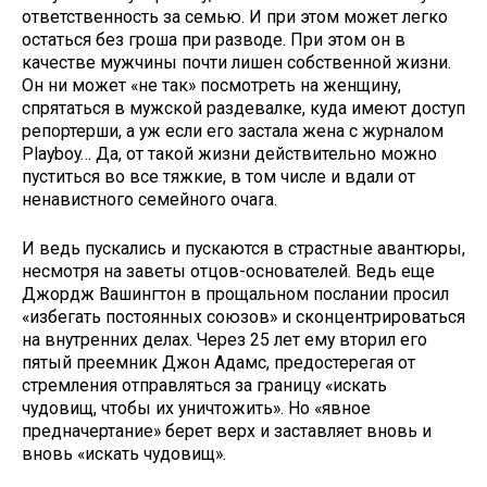
ответственность за семью. И при этом может легко
остаться без гроша при разводе. При этом он в
качестве мужчины почти лишен собственной жизни.
Он ни может «не так» посмотреть на женщину,
спрятаться в мужской раздевалке, куда имеют доступ
репортерши, а уж если его застала жена c журналом
Playboy… Да, от такой жизни действительно можно
пуститься во все тяжкие, в том числе и вдали от
ненавистного семейного очага.
И ведь пускались и пускаются в страстные авантюры,
несмотря на заветы отцов-основателей. Ведь еще
Джордж Вашингтон в прощальном послании просил
«избегать постоянных союзов» и сконцентрироваться
на внутренних делах. Через 25 лет ему вторил его
пятый преемник Джон Адамс, предостерегая от
стремления отправляться за границу «искать
чудовищ, чтобы их уничтожить». Но «явное
предначертание» берет верх и заставляет вновь и
вновь «искать чудовищ».