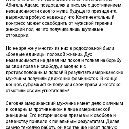
Абигель Адамс, поздравляя в письме с достижением
независимости своего мужа, будущего президента,
выражала робкую надежду, что Континентальный
конгресс может освободить от мужской тирании
женский пол, на что получила лишь шутливые
отговорки.
Но не зря же у многих из них в родословной были
«боевые единицы половой жизни». Дух
независимости не давал им покоя и толкал на борьбу
за свои права и свободу, а заодно и с
противоположным полом! В результате американские
мужчины получили движение феминисток. В конце
концов суфражистки получили свои права и жестоко
отмстили своим угнетателям!
Сегодня американский мужчина имеет дело с алчным
и коварным противником в лице американской
женщины. Его исторические призывы к свободе и
равенству привели к печальным результатам. Делая
самую тяжелую работу, он все так же несет полную