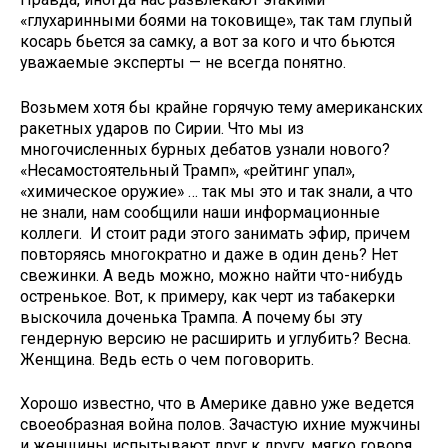
«глухаринными боями на токовище», так там глупый
косарь бьется за самку, а вот за кого и что бьются
уважаемые эксперты — не всегда понятно.
Возьмем хотя бы крайне горячую тему американских
ракетных ударов по Сирии. Что мы из
многочисленных бурных дебатов узнали нового?
«Несамостоятельный Трамп», «рейтинг упал»,
«химическое оружие» … так мы это и так знали, а что
не знали, нам сообщили наши информационные
коллеги. И стоит ради этого занимать эфир, причем
повторяясь многократно и даже в один день? Нет
свежинки. А ведь можно, можно найти что-нибудь
остренькое. Вот, к примеру, как черт из табакерки
выскочила доченька Трампа. А почему бы эту
гендерную версию не расширить и углубить? Весна.
Женщина. Ведь есть о чем поговорить.
Хорошо известно, что в Америке давно уже ведется
своеобразная война полов. Зачастую ихние мужчины
и женщины испытывают друг к другу, мягко говоря,