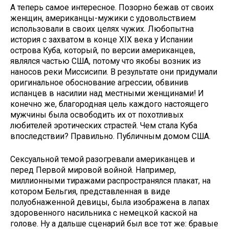
А теперь самое интересное. Позорно бежав от своих
женщин, американцы-мужики с удовольствием
использовали в своих целях чужих. Любопытна
история с захватом в конце XIX века у Испании
острова Куба, который, по версии американцев,
являлся частью США, потому что якобы возник из
наносов реки Миссисипи. В результате они придумали
оригинальное обоснование агрессии, обвинив
испанцев в насилии над местными женщинами! И
конечно же, благородная цель каждого настоящего
мужчины была освободить их от похотливых
любителей эротических страстей. Чем стала Куба
впоследствии? Правильно. Публичным домом США.
Сексуальной темой разогревали американцев и
перед Первой мировой войной. Например,
миллионными тиражами распространялся плакат, на
котором Бельгия, представленная в виде
полуобнаженной девицы, была изображена в лапах
здоровенного насильника с немецкой каской на
голове. Ну а дальше сценарий был все тот же: бравые