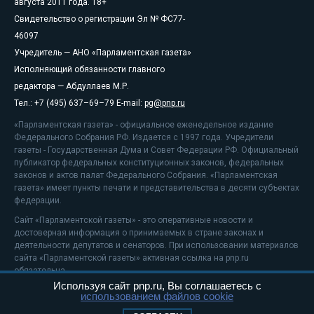
августа 2011 года. 18+
Свидетельство о регистрации Эл № ФС77-
46097
Учредитель — АНО «Парламентская газета»
Исполняющий обязанности главного
редактора — Абдуллаев М.Р.
Тел.: +7 (495) 637–69–79 E-mail:
pg@pnp.ru
«Парламентская газета» - официальное еженедельное издание
Федерального Собрания РФ. Издается с 1997 года. Учредители
газеты - Государственная Дума и Совет Федерации РФ. Официальный
публикатор федеральных конституционных законов, федеральных
законов и актов палат Федерального Собрания. «Парламентская
газета» имеет пункты печати и представительства в десяти субъектах
федерации.
Сайт «Парламентской газеты» - это оперативные новости и
достоверная информация о принимаемых в стране законах и
деятельности депутатов и сенаторов. При использовании материалов
сайта «Парламентской газеты» активная ссылка на pnp.ru
обязательна.
Используя сайт pnp.ru, Вы соглашаетесь с
На информационном ресурсе применяются
рекомендательные
использованием файлов cookie
технологии