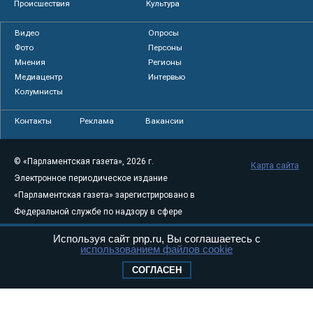
Происшествия
Культура
Видео
Опросы
Фото
Персоны
Мнения
Регионы
Медиацентр
Интервью
Колумнисты
Контакты
Реклама
Вакансии
© «Парламентская газета», 2026 г.
Карта сайта
Электронное периодическое издание
«Парламентская газета» зарегистрировано в
Федеральной службе по надзору в сфере
связи, информационных технологий и
Используя сайт pnp.ru, Вы соглашаетесь с
массовых коммуникаций (Роскомнадзор) 05
использованием файлов cookie
августа 2011 года. 18+
СОГЛАСЕН
Свидетельство о регистрации Эл № ФС77-
46097
Учредитель — АНО «Парламентская газета»