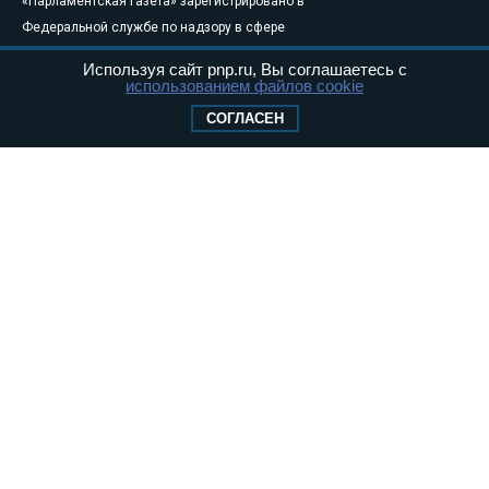
«Парламентская газета» зарегистрировано в
Федеральной службе по надзору в сфере
связи, информационных технологий и
Используя сайт pnp.ru, Вы соглашаетесь с
массовых коммуникаций (Роскомнадзор) 05
использованием файлов cookie
августа 2011 года. 18+
СОГЛАСЕН
Свидетельство о регистрации Эл № ФС77-
46097
Учредитель — АНО «Парламентская газета»
Исполняющий обязанности главного
редактора — Абдуллаев М.Р.
Тел.: +7 (495) 637–69–79 E-mail:
pg@pnp.ru
«Парламентская газета» - официальное еженедельное издание
Федерального Собрания РФ. Издается с 1997 года. Учредители
газеты - Государственная Дума и Совет Федерации РФ. Официальный
публикатор федеральных конституционных законов, федеральных
законов и актов палат Федерального Собрания. «Парламентская
газета» имеет пункты печати и представительства в десяти субъектах
федерации.
Сайт «Парламентской газеты» - это оперативные новости и
достоверная информация о принимаемых в стране законах и
деятельности депутатов и сенаторов. При использовании материалов