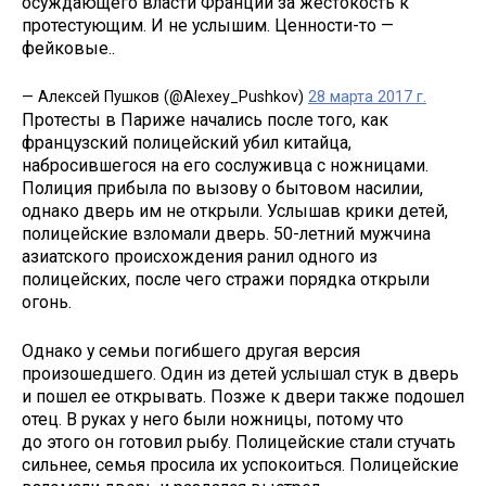
осуждающего власти Франции за жестокость к
протестующим. И не услышим. Ценности-то —
фейковые..
— Алексей Пушков (@Alexey_Pushkov)
28 марта 2017 г.
Протесты в Париже начались после того, как
французский полицейский убил китайца,
набросившегося на его сослуживца с ножницами.
Полиция прибыла по вызову о бытовом насилии,
однако дверь им не открыли. Услышав крики детей,
полицейские взломали дверь. 50-летний мужчина
азиатского происхождения ранил одного из
полицейских, после чего стражи порядка открыли
огонь.
Однако у семьи погибшего другая версия
произошедшего. Один из детей услышал стук в дверь
и пошел ее открывать. Позже к двери также подошел
отец. В руках у него были ножницы, потому что
до этого он готовил рыбу. Полицейские стали стучать
сильнее, семья просила их успокоиться. Полицейские