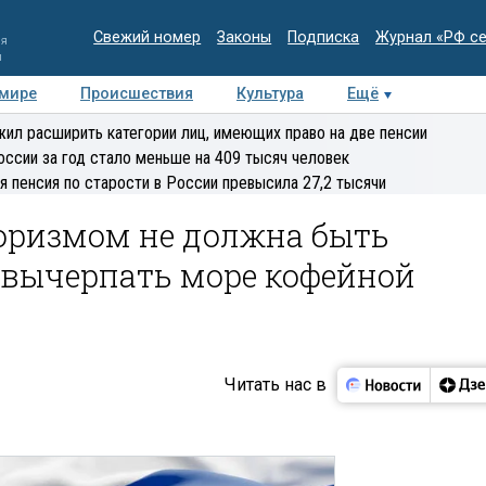
Свежий номер
Законы
Подписка
Журнал «РФ с
ия
и
 мире
Происшествия
Культура
Ещё
Медиацентр
Интервью
Колумнисты
Делова
ил расширить категории лиц, имеющих право на две пенсии
эксперт
оссии за год стало меньше на 409 тысяч человек
я пенсия по старости в России превысила 27,2 тысячи
рроризмом не должна быть
«вычерпать море кофейной
Читать нас в