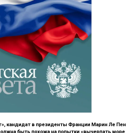
», кандидат в президенты Франции Марин Ле Пен
 должна быть похожа на попытки «вычерпать море