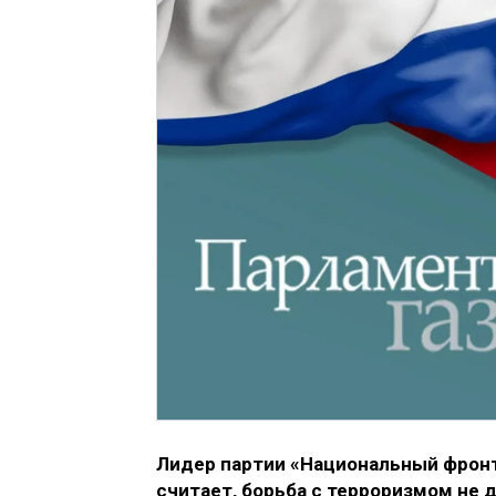
Лидер партии «Национальный фронт
считает, борьба с терроризмом не