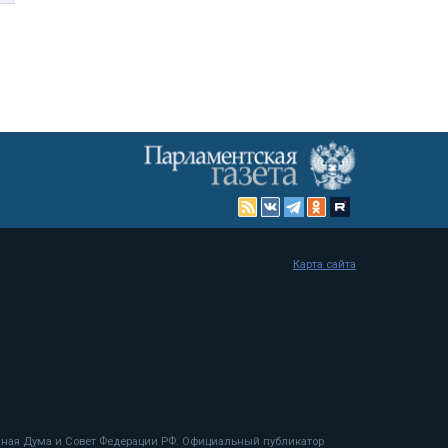
Карта сайта
енная Дума и Совет Федерации РФ. Официальный публикатор