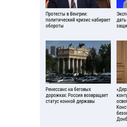
Протесты в Венгрии:
Эксп
политический кризис набирает
дать
обороты
защи
Ренессанс на беговых
«Дер
дорожках: Россия возвращает
конт
статус конной державы
осво
Конс
безо
Донб