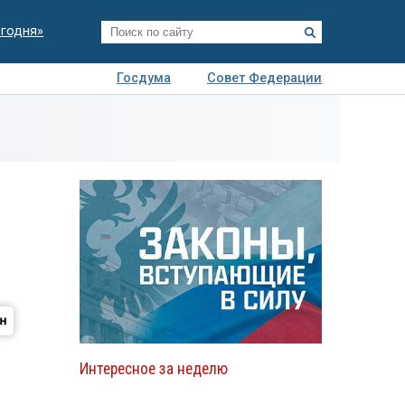
егодня»
Госдума
Совет Федерации
я
Авто
Недвижимость
Технологии
иза
Интересное за неделю