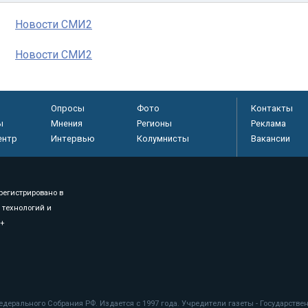
Новости СМИ2
Новости СМИ2
Опросы
Фото
Контакты
ы
Мнения
Регионы
Реклама
ентр
Интервью
Колумнисты
Вакансии
регистрировано в
 технологий и
8+
.
дерального Собрания РФ. Издается с 1997 года. Учредители газеты - Государств