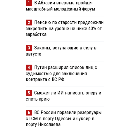
В Абхазии впервые пройдёт
1
масштабный молодёжный форум
Пенсию по старости предложили
2
закрепить на уровне не ниже 40% от
заработка
Законы, вступающие в силу в
3
августе
Путин расширил список лиц с
4
судимостью для заключения
контракта с ВС РФ
Сможет ли ИИ написать оперу и
5
спеть арию
ВС России поразили резервуары
6
с ГСМ в порту Одессы и буксир в
порту Николаева