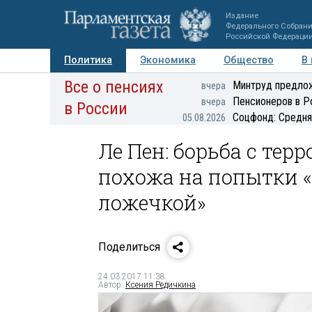
Издание
Федерального Собран
Российской Федераци
Политика
Экономика
Общество
В
Все о пенсиях
Фото
Авторы
Персоны
Мнения
Регионы
Минтруд предлож
вчера
Пенсионеров в Р
вчера
в России
Соцфонд: Средня
05.08.2026
Ле Пен: борьба с те
похожа на попытки 
ложечкой»
Поделиться
24.03.2017 11:38
Автор:
Ксения Редичкина