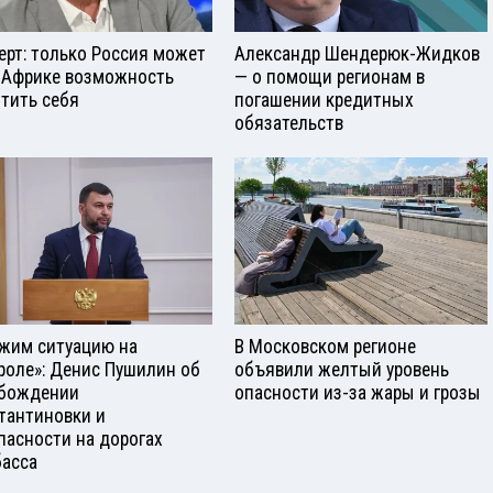
ерт: только Россия может
Александр Шендерюк-Жидков
 Африке возможность
— о помощи регионам в
тить себя
погашении кредитных
обязательств
жим ситуацию на
В Московском регионе
роле»: Денис Пушилин об
объявили желтый уровень
бождении
опасности из-за жары и грозы
тантиновки и
пасности на дорогах
асса