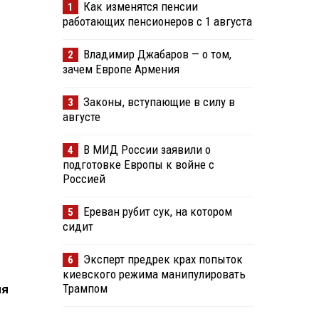
Как изменятся пенсии
1
работающих пенсионеров с 1 августа
Владимир Джабаров — о том,
2
зачем Европе Армения
Законы, вступающие в силу в
3
августе
В МИД России заявили о
4
подготовке Европы к войне с
Россией
Ереван рубит сук, на котором
5
сидит
Эксперт предрек крах попыток
6
киевского режима манипулировать
Трампом
ия