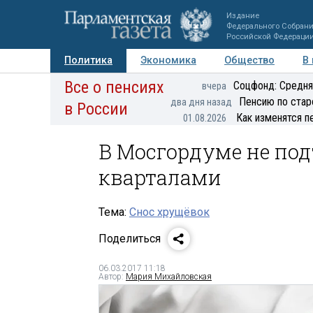
Издание
Федерального Собран
Российской Федераци
Политика
Экономика
Общество
В
Все о пенсиях
Фото
Авторы
Персоны
Мнения
Регионы
Соцфонд: Средня
вчера
Пенсию по стар
два дня назад
в России
Как изменятся п
01.08.2026
В Мосгордуме не по
кварталами
Тема:
Снос хрущёвок
Поделиться
06.03.2017 11:18
Автор:
Мария Михайловская