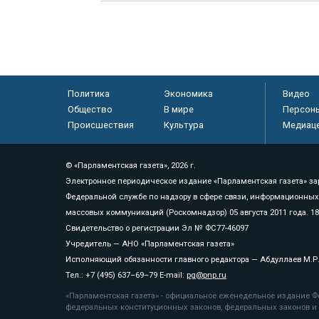
Политика
Экономика
Видео
Общество
В мире
Персон
Происшествия
Культура
Медиац
© «Парламентская газета», 2026 г.
Электронное периодическое издание «Парламентская газета» за
Федеральной службе по надзору в сфере связи, информационных
массовых коммуникаций (Роскомнадзор) 05 августа 2011 года. 1
Свидетельство о регистрации Эл № ФС77-46097
Учредитель — АНО «Парламентская газета»
Исполняющий обязанности главного редактора — Абдуллаев М.Р
Тел.: +7 (495) 637–69–79 E-mail:
pg@pnp.ru
«Парламентская газета» - официальное еженедельное издание Фе
федеральных конституционных законов, федеральных законов и а