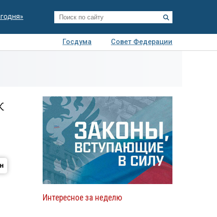
егодня»
Госдума
Совет Федерации
я
Авто
Недвижимость
Технологии
иза
к
Интересное за неделю