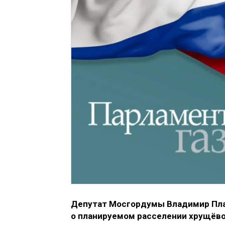
Депутат Моcгордумы Владимир Пла
о планируемом расселении хрущёво