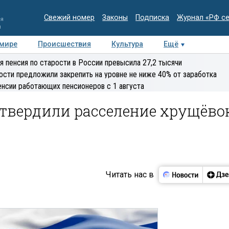
Свежий номер
Законы
Подписка
Журнал «РФ с
ия
и
 мире
Происшествия
Культура
Ещё
Медиацентр
Интервью
Колумнисты
Делова
я пенсия по старости в России превысила 27,2 тысячи
эксперт
ости предложили закрепить на уровне не ниже 40% от заработка
енсии работающих пенсионеров с 1 августа
дтвердили расселение хрущёво
Читать нас в