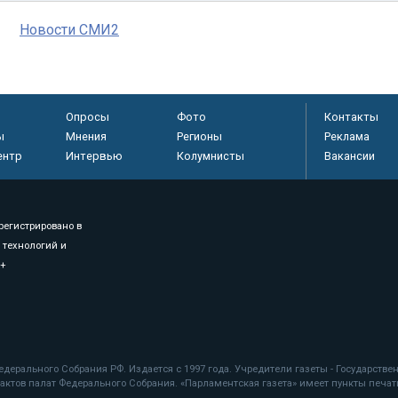
Новости СМИ2
Опросы
Фото
Контакты
ы
Мнения
Регионы
Реклама
ентр
Интервью
Колумнисты
Вакансии
регистрировано в
 технологий и
8+
.
дерального Собрания РФ. Издается с 1997 года. Учредители газеты - Государств
ктов палат Федерального Собрания. «Парламентская газета» имеет пункты печати