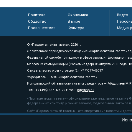
Политика
Экономика
Видео
Общество
В мире
Персон
Происшествия
Культура
Медиац
© «Парламентская газета», 2026 г.
Электронное периодическое издание «Парламентская газета» за
Федеральной службе по надзору в сфере связи, информационных
массовых коммуникаций (Роскомнадзор) 05 августа 2011 года. 1
Свидетельство о регистрации Эл № ФС77-46097
Учредитель — АНО «Парламентская газета»
Исполняющий обязанности главного редактора — Абдуллаев М.Р
Тел.: +7 (495) 637–69–79 E-mail:
pg@pnp.ru
«Парламентская газета» - официальное еженедельное издание Фе
федеральных конституционных законов, федеральных законов и а
Сайт «Парламентской газеты» - это оперативные новости и дост
«Парламентской газеты» активная ссылка на pnp.ru обязательна.
Испо
На информационном ресурсе применяются
рекомендательные т
Положение о защите персональных данных