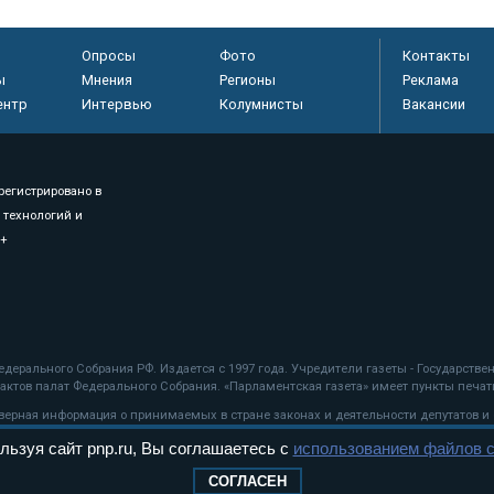
Опросы
Фото
Контакты
ы
Мнения
Регионы
Реклама
ентр
Интервью
Колумнисты
Вакансии
регистрировано в
 технологий и
8+
.
дерального Собрания РФ. Издается с 1997 года. Учредители газеты - Государств
ктов палат Федерального Собрания. «Парламентская газета» имеет пункты печати
оверная информация о принимаемых в стране законах и деятельности депутатов и
льзуя сайт pnp.ru, Вы соглашаетесь с
использованием файлов c
ехнологии
СОГЛАСЕН