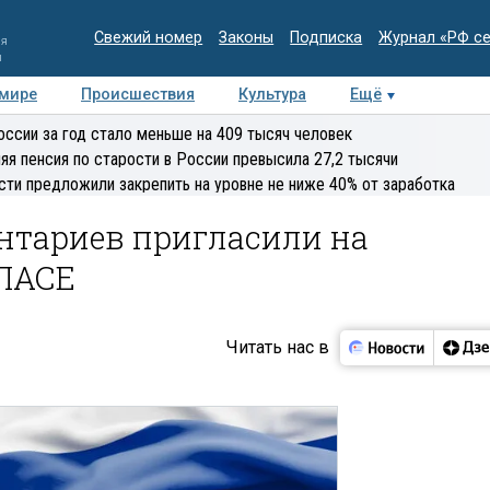
Свежий номер
Законы
Подписка
Журнал «РФ с
ия
и
 мире
Происшествия
Культура
Ещё
Медиацентр
Интервью
Колумнисты
Делова
оссии за год стало меньше на 409 тысяч человек
эксперт
яя пенсия по старости в России превысила 27,2 тысячи
сти предложили закрепить на уровне не ниже 40% от заработка
нтариев пригласили на
 ПАСЕ
Читать нас в