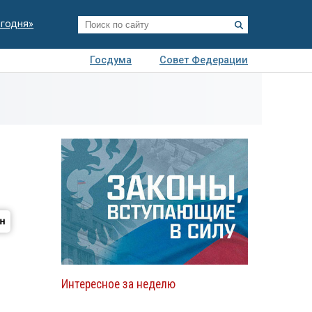
егодня»
Госдума
Совет Федерации
я
Авто
Недвижимость
Технологии
иза
Интересное за неделю