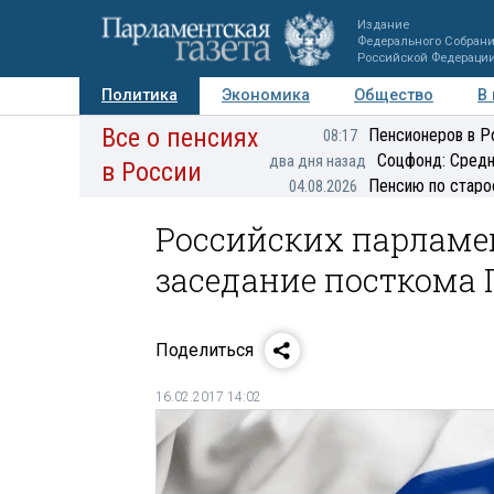
Издание
Федерального Собран
Российской Федераци
Политика
Экономика
Общество
В
Все о пенсиях
Фото
Авторы
Персоны
Мнения
Регионы
Пенсионеров в Р
08:17
Соцфонд: Средн
два дня назад
в России
Пенсию по старо
04.08.2026
Российских парламе
заседание посткома
Поделиться
16.02.2017 14:02