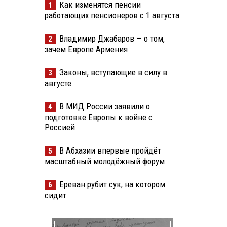
Как изменятся пенсии
1
работающих пенсионеров с 1 августа
Владимир Джабаров — о том,
2
зачем Европе Армения
Законы, вступающие в силу в
3
августе
В МИД России заявили о
4
подготовке Европы к войне с
Россией
В Абхазии впервые пройдёт
5
масштабный молодёжный форум
Ереван рубит сук, на котором
6
сидит