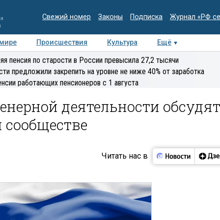
Свежий номер
Законы
Подписка
Журнал «РФ с
ия
и
 мире
Происшествия
Культура
Ещё
Медиацентр
Интервью
Колумнисты
Делова
яя пенсия по старости в России превысила 27,2 тысячи
эксперт
сти предложили закрепить на уровне не ниже 40% от заработка
енсии работающих пенсионеров с 1 августа
енерной деятельности обсудя
 сообществе
Читать нас в