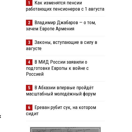
Как изменятся пенсии
1
работающих пенсионеров с 1 августа
Владимир Джабаров — о том,
2
зачем Европе Армения
Законы, вступающие в силу в
3
августе
В МИД России заявили о
4
подготовке Европы к войне с
Россией
В Абхазии впервые пройдёт
5
масштабный молодёжный форум
Ереван рубит сук, на котором
6
сидит
к