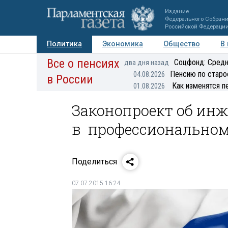
Издание
Федерального Собран
Российской Федераци
Политика
Экономика
Общество
В
Все о пенсиях
Фото
Авторы
Персоны
Мнения
Регионы
Соцфонд: Средн
два дня назад
Пенсию по старо
04.08.2026
в России
Как изменятся п
01.08.2026
Законопроект об инж
в профессиональном
Поделиться
07.07.2015 16:24