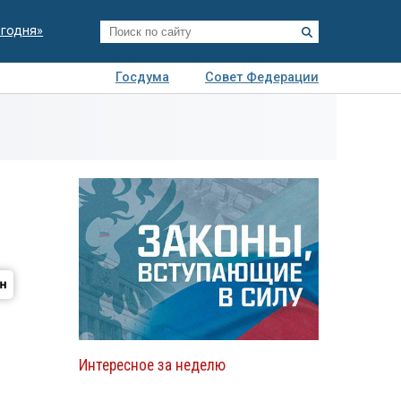
егодня»
Госдума
Совет Федерации
я
Авто
Недвижимость
Технологии
иза
т
Интересное за неделю