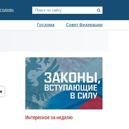
егодня»
Госдума
Совет Федерации
я
Авто
Недвижимость
Технологии
иза
Интересное за неделю