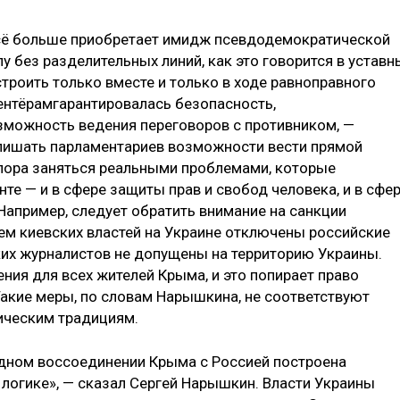
сё больше приобретает имидж псевдодемократической
у без разделительных линий, как это говорится в уставн
троить только вместе и только в ходе равноправного
ентёрамгарантировалась безопасность,
озможность ведения переговоров с противником, —
 лишать парламентариев возможности вести прямой
 пора заняться реальными проблемами, которые
те — и в сфере защиты прав и свобод человека, и в сфе
апример, следует обратить внимание на санкции
м киевских властей на Украине отключены российские
их журналистов не допущены на территорию Украины.
ния для всех жителей Крыма, и это попирает право
акие меры, по словам Нарышкина, не соответствуют
ическим традициям.
одном воссоединении Крыма с Россией построена
 логике», — сказал Сергей Нарышкин. Власти Украины