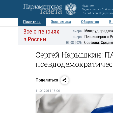
Издание
Федерального Собран
Российской Федераци
Политика
Экономика
Общество
В
Все о пенсиях
Фото
Авторы
Персоны
Мнения
Регионы
Минтруд предлож
вчера
Пенсионеров в Р
вчера
в России
Соцфонд: Средня
05.08.2026
Сергей Нарышкин: П
псевдодемократичес
Поделиться
11.04.2014 15:06