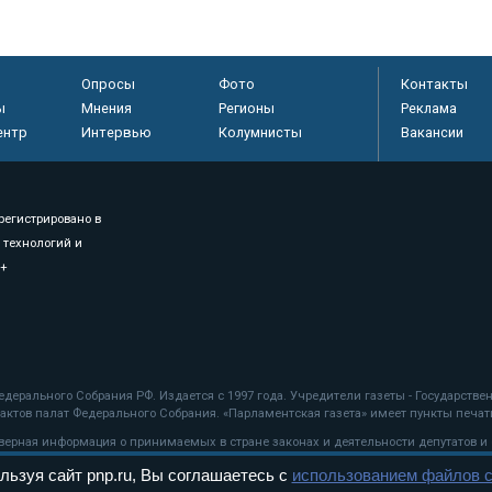
Опросы
Фото
Контакты
ы
Мнения
Регионы
Реклама
ентр
Интервью
Колумнисты
Вакансии
регистрировано в
 технологий и
8+
.
дерального Собрания РФ. Издается с 1997 года. Учредители газеты - Государств
ктов палат Федерального Собрания. «Парламентская газета» имеет пункты печати
оверная информация о принимаемых в стране законах и деятельности депутатов и
льзуя сайт pnp.ru, Вы соглашаетесь с
использованием файлов c
ехнологии