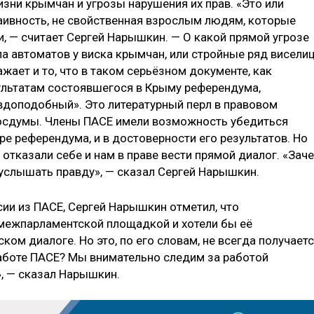
изни крымчан и угрозы нарушения их прав. «Это или
наивность, не свойственная взрослым людям, которые
 — считает Сергей Нарышкин. — О какой прямой угрозе
ла автоматов у виска крымчан, или стройные ряд висели
ает и то, что в таком серьёзном документе, как
ультатам состоявшегося в Крыму референдума,
авдоподобный». Это литературный перл в правовом
Госдумы. Члены ПАСЕ имели возможность убедиться
ре референдума, и в достоверности его результатов. Но
 отказали себе и нам в праве вести прямой диалог. «Зач
 услышать правду», — сказал Сергей Нарышкин.
ии из ПАСЕ, Сергей Нарышкин отметил, что
межпарламентской площадкой и хотели бы её
ом диалоге. Но это, по его словам, не всегда получаетс
аботе ПАСЕ? Мы внимательно следим за работой
ты», — сказал Нарышкин.