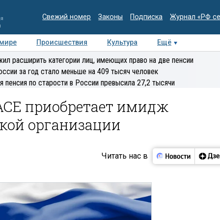
Свежий номер
Законы
Подписка
Журнал «РФ с
ия
и
 мире
Происшествия
Культура
Ещё
Медиацентр
Интервью
Колумнисты
Делова
ил расширить категории лиц, имеющих право на две пенсии
эксперт
оссии за год стало меньше на 409 тысяч человек
я пенсия по старости в России превысила 27,2 тысячи
АСЕ приобретает имидж
кой организации
Читать нас в