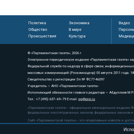
Политика
Экономика
Видео
Общество
В мире
Персон
Происшествия
Культура
Медиац
© «Парламентская газета», 2026 г.
Электронное периодическое издание «Парламентская газета» за
Федеральной службе по надзору в сфере связи, информационных
массовых коммуникаций (Роскомнадзор) 05 августа 2011 года. 1
Свидетельство о регистрации Эл № ФС77-46097
Учредитель — АНО «Парламентская газета»
Исполняющий обязанности главного редактора — Абдуллаев М.Р
Тел.: +7 (495) 637–69–79 E-mail:
pg@pnp.ru
«Парламентская газета» - официальное еженедельное издание Фе
федеральных конституционных законов, федеральных законов и а
Сайт «Парламентской газеты» - это оперативные новости и дост
«Парламентской газеты» активная ссылка на pnp.ru обязательна.
Испо
На информационном ресурсе применяются
рекомендательные т