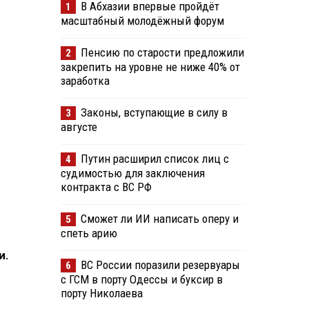
В Абхазии впервые пройдёт
1
масштабный молодёжный форум
Пенсию по старости предложили
2
закрепить на уровне не ниже 40% от
заработка
Законы, вступающие в силу в
3
августе
Путин расширил список лиц с
4
судимостью для заключения
контракта с ВС РФ
Сможет ли ИИ написать оперу и
5
спеть арию
и.
ВС России поразили резервуары
6
с ГСМ в порту Одессы и буксир в
порту Николаева