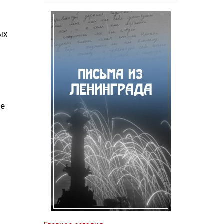
ых
ре