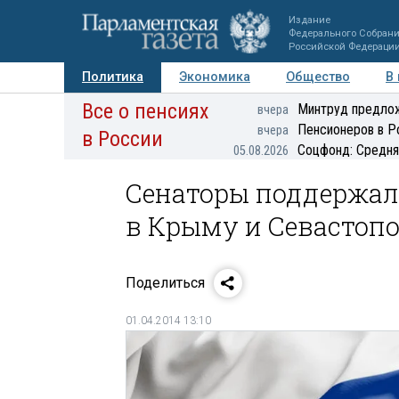
Издание
Федерального Собран
Российской Федераци
Политика
Экономика
Общество
В
Все о пенсиях
Фото
Авторы
Персоны
Мнения
Регионы
Минтруд предлож
вчера
Пенсионеров в Р
вчера
в России
Соцфонд: Средня
05.08.2026
Сенаторы поддержал
в Крыму и Севастоп
Поделиться
01.04.2014 13:10