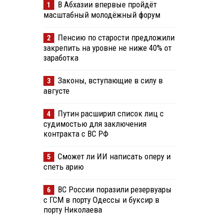
В Абхазии впервые пройдёт
1
масштабный молодёжный форум
Пенсию по старости предложили
2
закрепить на уровне не ниже 40% от
заработка
Законы, вступающие в силу в
3
августе
Путин расширил список лиц с
4
судимостью для заключения
контракта с ВС РФ
Сможет ли ИИ написать оперу и
5
спеть арию
ВС России поразили резервуары
6
с ГСМ в порту Одессы и буксир в
порту Николаева