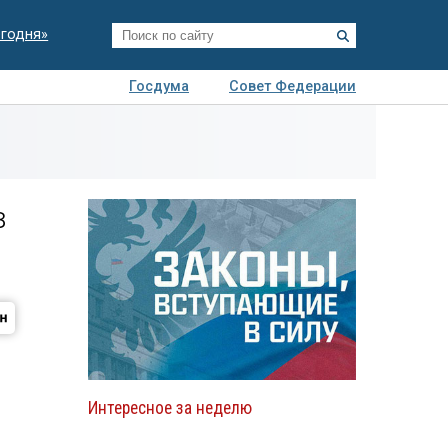
егодня»
Госдума
Совет Федерации
я
Авто
Недвижимость
Технологии
иза
в
Интересное за неделю