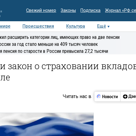
Свежий номер
Законы
Подписка
Журнал «РФ с
ия
и
 мире
Происшествия
Культура
Ещё
Медиацентр
Интервью
Колумнисты
Делова
ил расширить категории лиц, имеющих право на две пенсии
эксперт
оссии за год стало меньше на 409 тысяч человек
я пенсия по старости в России превысила 27,2 тысячи
и закон о страховании вкладо
оле
Читать нас в