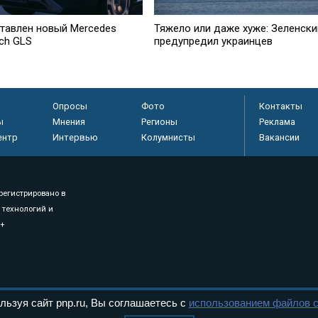
тавлен новый Mercedes
Тяжело или даже хуже: Зеленски
ch GLS
предупредил украинцев
Опросы
Фото
Контакты
ы
Мнения
Регионы
Реклама
ентр
Интервью
Колумнисты
Вакансии
регистрировано в
 технологий и
8+
.
льзуя сайт pnp.ru, Вы соглашаетесь с
использованием файлов c
дерального Собрания РФ. Издается с 1997 года. Учредители газеты - Государств