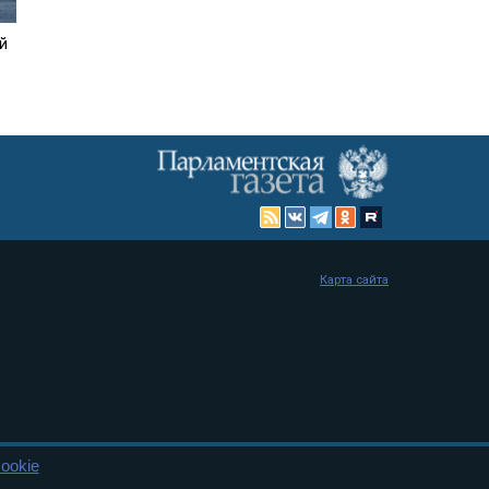
й
Карта сайта
ookie
енная Дума и Совет Федерации РФ. Официальный публикатор