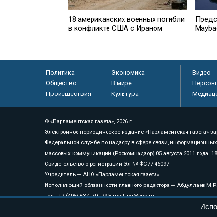
18 американских военных погибли
Предс
в конфликте США с Ираном
Mayba
Политика
Экономика
Видео
Общество
В мире
Персон
Происшествия
Культура
Медиац
© «Парламентская газета», 2026 г.
Электронное периодическое издание «Парламентская газета» за
Федеральной службе по надзору в сфере связи, информационных
массовых коммуникаций (Роскомнадзор) 05 августа 2011 года. 1
Свидетельство о регистрации Эл № ФС77-46097
Учредитель — АНО «Парламентская газета»
Исполняющий обязанности главного редактора — Абдуллаев М.Р
Тел.: +7 (495) 637–69–79 E-mail:
pg@pnp.ru
Испо
«Парламентская газета» - официальное еженедельное издание Фе