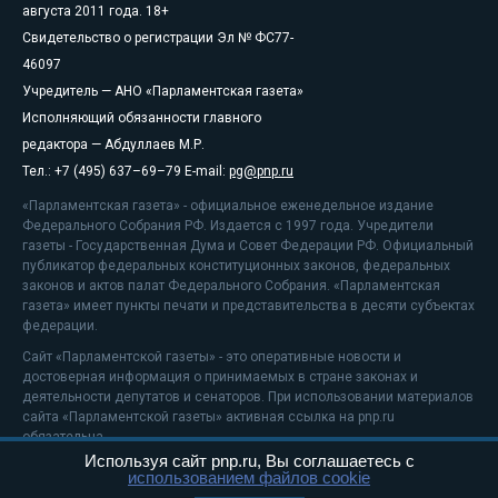
августа 2011 года. 18+
Свидетельство о регистрации Эл № ФС77-
46097
Учредитель — АНО «Парламентская газета»
Исполняющий обязанности главного
редактора — Абдуллаев М.Р.
Тел.: +7 (495) 637–69–79 E-mail:
pg@pnp.ru
«Парламентская газета» - официальное еженедельное издание
Федерального Собрания РФ. Издается с 1997 года. Учредители
газеты - Государственная Дума и Совет Федерации РФ. Официальный
публикатор федеральных конституционных законов, федеральных
законов и актов палат Федерального Собрания. «Парламентская
газета» имеет пункты печати и представительства в десяти субъектах
федерации.
Сайт «Парламентской газеты» - это оперативные новости и
достоверная информация о принимаемых в стране законах и
деятельности депутатов и сенаторов. При использовании материалов
сайта «Парламентской газеты» активная ссылка на pnp.ru
обязательна.
Используя сайт pnp.ru, Вы соглашаетесь с
На информационном ресурсе применяются
рекомендательные
использованием файлов cookie
технологии