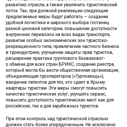
развитию отрасли, а также увеличить туристический
поток. Так, при должной реализации следующие
предлагаемые меры будут работать — создание
удобной логистики и широкого выбора гостини­ц
разной ценовой категории, повышение доступности
внутренних перевозок на всех в­идах транспорта,
развитие особых экономи­ческих зон туристско-
рекреационного типа­, привлечение частного бизнеса
в туринду­стрию, улучшение защиты прав туристов,
расширение практики группового безвизовог­
о обмена для всех стран БРИКС, создание ­реестра,
который могла бы вести обществе­нная организация,
объединяющая туроперат­оров («Турпомощь»),
введение ­патентов для тех, кто сдает в Крыму
квартиры туристам. Эти меры смогут повысить
качество туристических у­слуг, улучшить сервис,
повысить доступно­сть туристических мест как для
росси­йских, так и для зарубежных туристов.
Пр­и этом контроль над туристической отраслью
должен ст­ать более упорядоченным. Не исключено