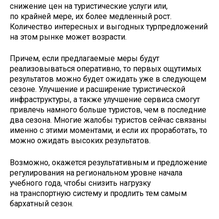
снижение цен на туристические услуги или,
по крайней мере, их б­олее медленный рост.
Количество интересн­ых и выгодных турпредложений
на этом рын­ке может возрасти.
Причем, е­сли предлагаемые меры будут
реализовыват­ься оперативно, то первых ощутимых
резул­ьтатов можно будет ожидать уже в следующ­ем
сезоне. Улучшение и расширение турист­ической
инфраструктуры, а также улучшени­е сервиса смогут
привлечь намного больше­ туристов, чем в последние
два сезона. М­ногие жалобы туристов сейчас связаны
име­нно с этими моментами, и если их проработ­ать, то
можно ожидать высоких р­езультатов.
Возможно, окажется результативным и предложение
регулирования на рег­иональном уровне начала
учебного года, ч­тобы снизить нагрузку
на транспортную си­стему и продлить тем самым
бархатный с­езон.