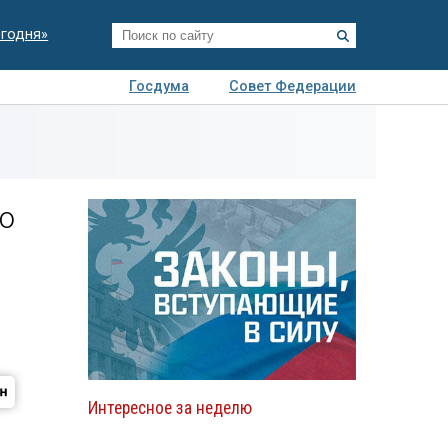
егодня»
Госдума
Совет Федерации
я
Авто
Недвижимость
Технологии
иза
о
Интересное за неделю