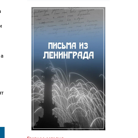
а
и
 а
о
ят