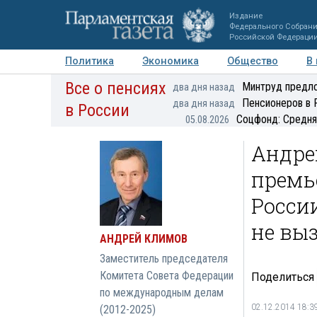
Издание
Федерального Собран
Российской Федераци
Политика
Экономика
Общество
В
Все о пенсиях
Фото
Авторы
Персоны
Мнения
Регионы
Минтруд предло
два дня назад
Пенсионеров в 
два дня назад
в России
Соцфонд: Средня
05.08.2026
Андре
премь
Росси
не вы
АНДРЕЙ КЛИМОВ
Заместитель председателя
Комитета Совета Федерации
Поделиться
по международным делам
02.12.2014 18:3
(2012-2025)