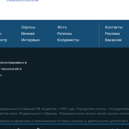
Опросы
Фото
Контакты
ы
Мнения
Регионы
Реклама
ентр
Интервью
Колумнисты
Вакансии
регистрировано в
 технологий и
8+
.
дерального Собрания РФ. Издается с 1997 года. Учредители газеты - Государств
ктов палат Федерального Собрания. «Парламентская газета» имеет пункты печати
оверная информация о принимаемых в стране законах и деятельности депутатов и