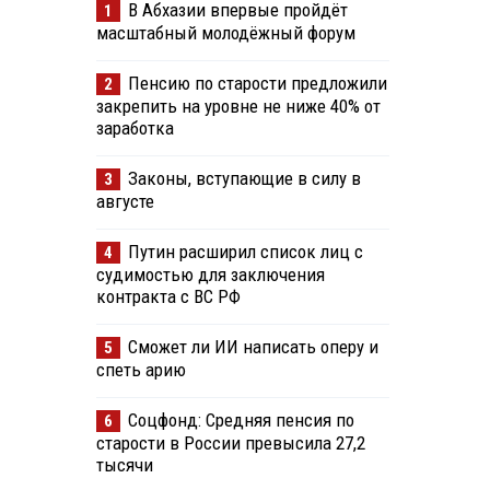
В Абхазии впервые пройдёт
1
масштабный молодёжный форум
Пенсию по старости предложили
2
закрепить на уровне не ниже 40% от
заработка
Законы, вступающие в силу в
3
августе
Путин расширил список лиц с
4
судимостью для заключения
контракта с ВС РФ
Сможет ли ИИ написать оперу и
5
спеть арию
Соцфонд: Средняя пенсия по
6
старости в России превысила 27,2
тысячи