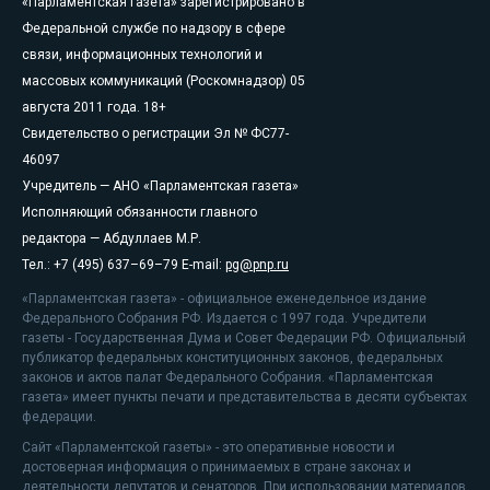
«Парламентская газета» зарегистрировано в
Федеральной службе по надзору в сфере
связи, информационных технологий и
массовых коммуникаций (Роскомнадзор) 05
августа 2011 года. 18+
Свидетельство о регистрации Эл № ФС77-
46097
Учредитель — АНО «Парламентская газета»
Исполняющий обязанности главного
редактора — Абдуллаев М.Р.
Тел.: +7 (495) 637–69–79 E-mail:
pg@pnp.ru
«Парламентская газета» - официальное еженедельное издание
Федерального Собрания РФ. Издается с 1997 года. Учредители
газеты - Государственная Дума и Совет Федерации РФ. Официальный
публикатор федеральных конституционных законов, федеральных
законов и актов палат Федерального Собрания. «Парламентская
газета» имеет пункты печати и представительства в десяти субъектах
федерации.
Сайт «Парламентской газеты» - это оперативные новости и
достоверная информация о принимаемых в стране законах и
деятельности депутатов и сенаторов. При использовании материалов