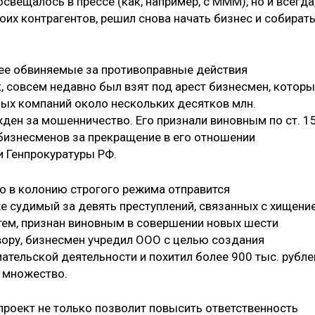
освещалось в прессе (как, например, с МММ), но и всегда
их контрагентов, решил снова начать бизнес и собират
нее обвиняемые за противоправные действия
, совсем недавно был взят под арест бизнесмен, котор
ных компаний около нескольких десятков млн.
жден за мошенничество. Его признали виновным по ст. 1
 бизнесменов за прекращение в его отношении
 Генпрокуратуры РФ.
о в колонию строгого режима отправится
же судимый за девять преступлений, связанных с хищени
ем, признан виновным в совершении новых шести
вору, бизнесмен учредил ООО с целью создания
тельской деятельности и похитил более 900 тыс. рубле
 множество.
роект не только позволит повысить ответственность