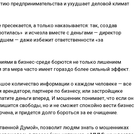
итию предпринимательства и ухудшает деловой климат
пресекается, а только наказывается: так, создав
отилась» и исчезла вместе с деньгами — директор
худшем — даже избежит ответственности «за
ниями в бизнес-среде борются не только лишением
 и эта мера часто имеет гораздо более сильный эффект.
льшое количество информации о каждом человеке — все
м арендаторе, партнере по бизнесу, или застройщике
атите деньги вперед. И мошенник понимает, что если он
 лишится свободы, но и не сможет спокойно вести бизнес
чена, и придется долго бороться за ее очищение.
твенной Думой», позволит людям знать о мошенниках