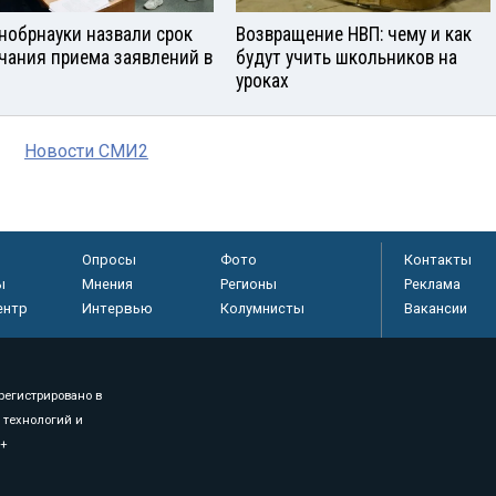
нобрнауки назвали срок
Возвращение НВП: чему и как
чания приема заявлений в
будут учить школьников на
уроках
Новости СМИ2
Опросы
Фото
Контакты
ы
Мнения
Регионы
Реклама
ентр
Интервью
Колумнисты
Вакансии
регистрировано в
 технологий и
8+