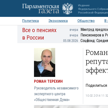
Издание
Федерального Собран
Российской Федераци
Политика
Экономика
Общество
В
Все о пенсиях
Фото
Авторы
Персоны
Мнения
Регионы
Минтруд предлож
вчера
Пенсионеров в Р
вчера
в России
Соцфонд: Средня
05.08.2026
Роман
репут
эффек
РОМАН ТЕРЕХИН
Поделиться
Руководитель независимого
экспертного центра
10.02.2014 11:3
«Общественная Дума»