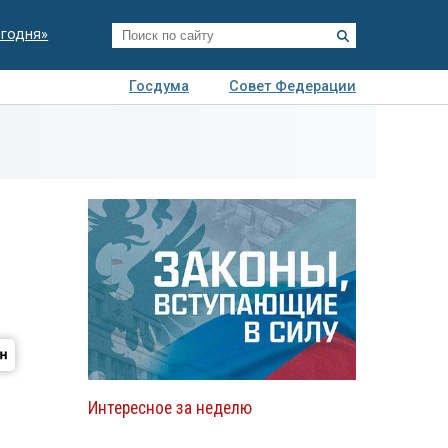
егодня»
Госдума
Совет Федерации
я
Авто
Недвижимость
Технологии
иза
Интересное за неделю