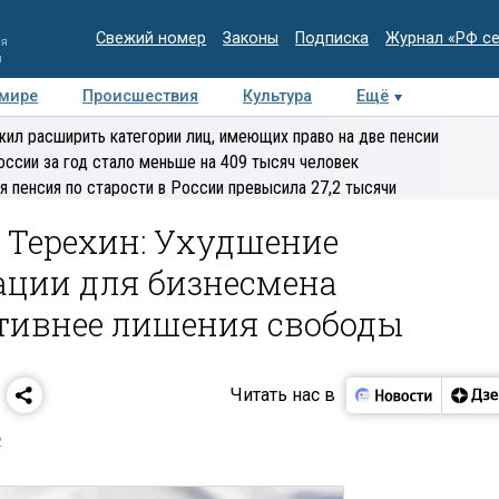
Свежий номер
Законы
Подписка
Журнал «РФ с
ия
и
 мире
Происшествия
Культура
Ещё
Медиацентр
Интервью
Колумнисты
Делова
ил расширить категории лиц, имеющих право на две пенсии
эксперт
оссии за год стало меньше на 409 тысяч человек
я пенсия по старости в России превысила 27,2 тысячи
 Терехин: Ухудшение
ации для бизнесмена
тивнее лишения свободы
Читать нас в
2