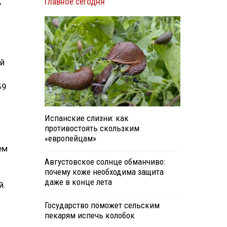
,
Главное сегодня
ь
ый
59
Испанские слизни: как
противостоять скользким
«европейцам»
ем
Августовское солнце обманчиво:
почему коже необходима защита
даже в конце лета
й.
Государство поможет сельским
пекарям испечь колобок