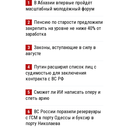
В Абхазии впервые пройдёт
1
масштабный молодёжный форум
Пенсию по старости предложили
2
закрепить на уровне не ниже 40% от
заработка
Законы, вступающие в силу в
3
августе
Путин расширил список лиц с
4
судимостью для заключения
контракта с ВС РФ
Сможет ли ИИ написать оперу и
5
спеть арию
ВС России поразили резервуары
6
с ГСМ в порту Одессы и буксир в
порту Николаева