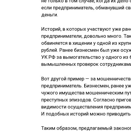
не только в том случае, когда их дело 
если предприниматель, обманувший сво
деньги.
Историй, в которых участвуют уже ра
предприниматели, довольно много. Так
обвиняется в хищении у одной из круп
рублей. Ранее бизнесмен был уже осу
УК РФ за вымогательство у одного из
вымышленных проверок сотрудниками
Вот другой пример — за мошенничеств
предприниматель. Бизнесмен, ранее у
чужого имущества мошенническим пут
преступных эпизодов. Согласно приго
видимости осуществления предпринима
И подобных историй можно приводить
Таким образом, предлагаемый законоп