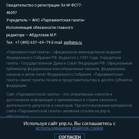
Свидетельство о регистрации Эл № ФС77-
46097
Учредитель — АНО «Парламентская газета»
Исполняющий обязанности главного
редактора — Абдуллаев М.Р.
Тел.: +7 (495) 637–69–79 E-mail:
pg@pnp.ru
«Парламентская газета» - официальное еженедельное издание
Федерального Собрания РФ. Издается с 1997 года. Учредители
газеты - Государственная Дума и Совет Федерации РФ. Официальный
публикатор федеральных конституционных законов, федеральных
законов и актов палат Федерального Собрания. «Парламентская
газета» имеет пункты печати и представительства в десяти субъектах
федерации.
Сайт «Парламентской газеты» - это оперативные новости и
достоверная информация о принимаемых в стране законах и
деятельности депутатов и сенаторов. При использовании материалов
сайта «Парламентской газеты» активная ссылка на pnp.ru
обязательна.
Используя сайт pnp.ru, Вы соглашаетесь с
На информационном ресурсе применяются
рекомендательные
использованием файлов cookie
технологии
Положение о защите персональных данных
СОГЛАСЕН