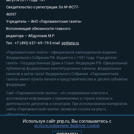
августа 2011 года. 18+
Свидетельство о регистрации Эл № ФС77-
46097
Учредитель — АНО «Парламентская газета»
Исполняющий обязанности главного
редактора — Абдуллаев М.Р.
Тел.: +7 (495) 637–69–79 E-mail:
pg@pnp.ru
«Парламентская газета» - официальное еженедельное издание
Федерального Собрания РФ. Издается с 1997 года. Учредители
газеты - Государственная Дума и Совет Федерации РФ. Официальный
публикатор федеральных конституционных законов, федеральных
законов и актов палат Федерального Собрания. «Парламентская
газета» имеет пункты печати и представительства в десяти субъектах
федерации.
Сайт «Парламентской газеты» - это оперативные новости и
достоверная информация о принимаемых в стране законах и
деятельности депутатов и сенаторов. При использовании материалов
сайта «Парламентской газеты» активная ссылка на pnp.ru
обязательна.
Используя сайт pnp.ru, Вы соглашаетесь с
На информационном ресурсе применяются
рекомендательные
использованием файлов cookie
технологии
Положение о защите персональных данных