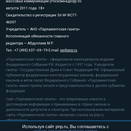
массовых коммуникаций (Роскомнадзор) 05
августа 2011 года. 18+
Свидетельство о регистрации Эл № ФС77-
46097
Учредитель — АНО «Парламентская газета»
Исполняющий обязанности главного
редактора — Абдуллаев М.Р.
Тел.: +7 (495) 637–69–79 E-mail:
pg@pnp.ru
«Парламентская газета» - официальное еженедельное издание
Федерального Собрания РФ. Издается с 1997 года. Учредители
газеты - Государственная Дума и Совет Федерации РФ. Официальный
публикатор федеральных конституционных законов, федеральных
законов и актов палат Федерального Собрания. «Парламентская
газета» имеет пункты печати и представительства в десяти субъектах
федерации.
Сайт «Парламентской газеты» - это оперативные новости и
достоверная информация о принимаемых в стране законах и
деятельности депутатов и сенаторов. При использовании материалов
сайта «Парламентской газеты» активная ссылка на pnp.ru
обязательна.
Используя сайт pnp.ru, Вы соглашаетесь с
На информационном ресурсе применяются
рекомендательные
использованием файлов cookie