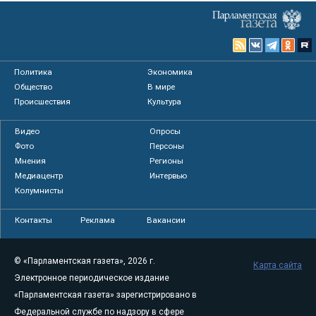
Политика
Экономика
Общество
В мире
Происшествия
Культура
Видео
Опросы
Фото
Персоны
Мнения
Регионы
Медиацентр
Интервью
Колумнисты
Контакты
Реклама
Вакансии
© «Парламентская газета», 2026 г.
Карта сайта
Электронное периодическое издание
«Парламентская газета» зарегистрировано в
Федеральной службе по надзору в сфере