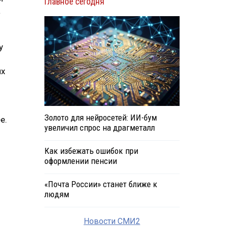
Главное сегодня
а
у
их
Золото для нейросетей: ИИ-бум
е.
увеличил спрос на драгметалл
Как избежать ошибок при
оформлении пенсии
«Почта России» станет ближе к
людям
Новости СМИ2