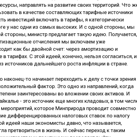
ресурсы, направлять на развитие своих территорий. Что ж
льзовать в качестве составляющих тарифные источники
сть инвестиций включать в тарифы, я категорически
ге у нас одни из самых высоких. И с одной стороны, мы
й стороны, министр предлагает такую идею. Получается,
ртизационные отчисления мы включаем уже
ыходит как бы двойной счет: через амортизацию и
 тарифах. С этой идеей, конечно, нельзя согласиться, и
 из источников дальнейшего роста инфляции в стране.
во наконец-то начинает переходить к делу с точки зрения
положительный фактор. Это одно из направлений, когда
тепени заинтересованы во вложении своих активов. И
айкалье - это источник еще многих кладовых, в том числ
 мероприятий, которое Минприрода проводит совместно
ние дифференцированных налоговых ставок по налогу
ой идеей наши экономисты давно, что называется,
огла претвориться в жизнь. И сейчас переход к таким