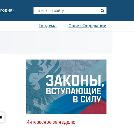
егодня»
Госдума
Совет Федерации
я
Авто
Недвижимость
Технологии
иза
Интересное за неделю