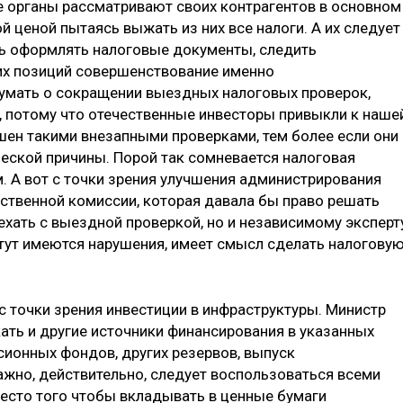
 органы рассматривают своих контрагентов в основном
й ценой пытаясь выжать из них все налоги. А их следует
ть оформлять налоговые документы, следить
тих позиций совершенствование именно
умать о сокращении выездных налоговых проверок,
, потому что отечественные инвесторы привыкли к наше
шен такими внезапными проверками, тем более если они
еской причины. Порой так сомневается налоговая
м. А вот с точки зрения улучшения администрирования
ственной комиссии, которая давала бы право решать
 ехать с выездной проверкой, но и независимому эксперт
 тут имеются нарушения, имеет смысл сделать налогову
 точки зрения инвестиции в инфраструктуры. Министр
кать и другие источники финансирования в указанных
нсионных фондов, других резервов, выпуск
ажно, действительно, следует воспользоваться всеми
есто того чтобы вкладывать в ценные бумаги