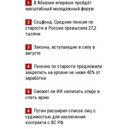
В Абхазии впервые пройдёт
1
масштабный молодёжный форум
Соцфонд: Средняя пенсия по
2
старости в России превысила 27,2
тысячи
Законы, вступающие в силу в
3
августе
Пенсию по старости предложили
4
закрепить на уровне не ниже 40% от
заработка
Сможет ли ИИ написать оперу и
5
спеть арию
Путин расширил список лиц с
6
судимостью для заключения
контракта с ВС РФ