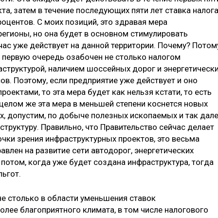
та, затем в течение последующих пяти лет ставка налог
оцентов. С моих позиций, это здравая мера
регионы, но она будет в основном стимулировать
час уже действует на данной территории. Почему? Потом
в первую очередь озабочен не столько налогом
структурой, наличием шоссейных дорог и энергетическ
в. Поэтому, если предприятие уже действует и оно
ектами, то эта мера будет как нельзя кстати, то есть
 целом же эта мера в меньшей степени коснется новых
х, допустим, по добыче полезных ископаемых и так дале
труктуру. Правильно, что Правительство сейчас делает
точки зрения инфраструктурных проектов, это весьма
авлен на развитие сети автодорог, энергетических
А потом, когда уже будет создана инфраструктура, тогда
льгот.
не столько в области уменьшения ставок
олее благоприятного климата, в том числе налогового