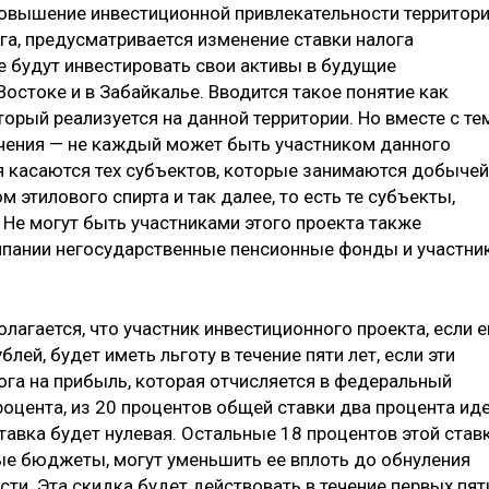
 повышение инвестиционной привлекательности территор
а, предусматривается изменение ставки налога
е будут инвестировать свои активы в будущие
остоке и в Забайкалье. Вводится такое понятие как
торый реализуется на данной территории. Но вместе с те
чения — не каждый может быть участником данного
я касаются тех субъектов, которые занимаются добычей
м этилового спирта и так далее, то есть те субъекты,
 Не могут быть участниками этого проекта также
мпании негосударственные пенсионные фонды и участни
лагается, что участник инвестиционного проекта, если е
лей, будет иметь льготу в течение пяти лет, если эти
ога на прибыль, которая отчисляется в федеральный
роцента, из 20 процентов общей ставки два процента ид
тавка будет нулевая. Остальные 18 процентов этой ставк
ые бюджеты, могут уменьшить ее вплоть до обнуления
ти. Эта скидка будет действовать в течение первых пят