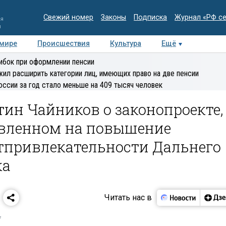
Свежий номер
Законы
Подписка
Журнал «РФ с
ия
и
 мире
Происшествия
Культура
Ещё
Медиацентр
Интервью
Колумнисты
Делова
ибок при оформлении пенсии
эксперт
ил расширить категории лиц, имеющих право на две пенсии
оссии за год стало меньше на 409 тысяч человек
тин Чайников о законопроекте,
вленном на повышение
тпривлекательности Дальнего
ка
Читать нас в
7