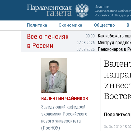
Издание
Федерального Собран
Российской Федераци
Политика
Экономика
Общество
В
Все о пенсиях
Фото
Авторы
Персоны
Мнения
Регионы
Как избежать ош
00:00
Минтруд предлож
07.08.2026
в России
Пенсионеров в Р
07.08.2026
Вален
напра
инвес
Восто
ВАЛЕНТИН ЧАЙНИКОВ
Заведующий кафедрой
экономики Российского
Поделиться
нового университета
04.04.2013 15:3
(РосНОУ)