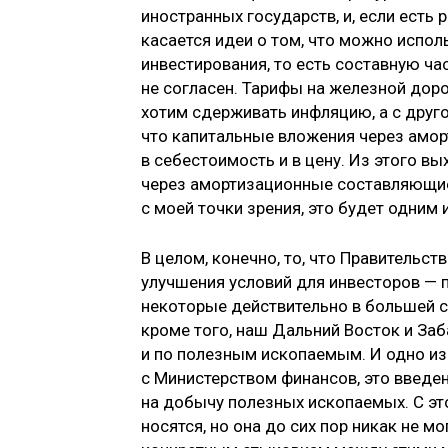
иностранных государств, и, если есть 
касается идеи о том, что можно испо
инвестирования, то есть составную ча
не согласен. Тарифы на железной доро
хотим сдерживать инфляцию, а с друго
что капитальные вложения через амо
в себестоимость и в цену. Из этого в
через амортизационные составляющие в
с моей точки зрения, это будет одним
В целом, конечно, то, что Правительст
улучшения условий для инвесторов — 
некоторые действительно в большей с
кроме того, наш Дальний Восток и Заб
и по полезным ископаемым. И одно из
с Министерством финансов, это введе
на добычу полезных ископаемых. С эт
носятся, но она до сих пор никак не м