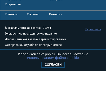
Колумнисты
Контакты
Реклама
Вакансии
© «Парламентская газета», 2026 г.
Карта сайта
Электронное периодическое издание
«Парламентская газета» зарегистрировано в
Федеральной службе по надзору в сфере
связи, информационных технологий и
Используя сайт pnp.ru, Вы соглашаетесь с
массовых коммуникаций (Роскомнадзор) 05
использованием файлов cookie
августа 2011 года. 18+
СОГЛАСЕН
Свидетельство о регистрации Эл № ФС77-
46097
Учредитель — АНО «Парламентская газета»
Исполняющий обязанности главного
редактора — Абдуллаев М.Р.
Тел.: +7 (495) 637–69–79 E-mail:
pg@pnp.ru
«Парламентская газета» - официальное еженедельное издание