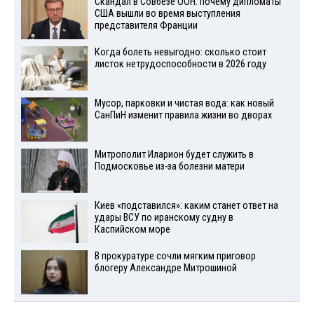
Скандал в Совбезе ООН: почему дипломаты
США вышли во время выступления
представителя Франции
Когда болеть невыгодно: сколько стоит
листок нетрудоспособности в 2026 году
Мусор, парковки и чистая вода: как новый
СанПиН изменит правила жизни во дворах
Митрополит Иларион будет служить в
Подмосковье из-за болезни матери
Киев «подставился»: каким станет ответ на
удары ВСУ по иранскому судну в
Каспийском море
В прокуратуре сочли мягким приговор
блогеру Александре Митрошиной