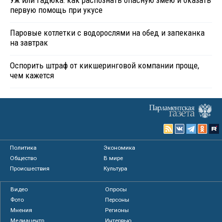
Уж или гадюка: как распознать опасную змею и оказать
первую помощь при укусе
Паровые котлетки с водорослями на обед и запеканка
на завтрак
Оспорить штраф от кикшеринговой компании проще,
чем кажется
Политика
Экономика
Общество
В мире
Происшествия
Культура
Видео
Опросы
Фото
Персоны
Мнения
Регионы
Медиацентр
Интервью