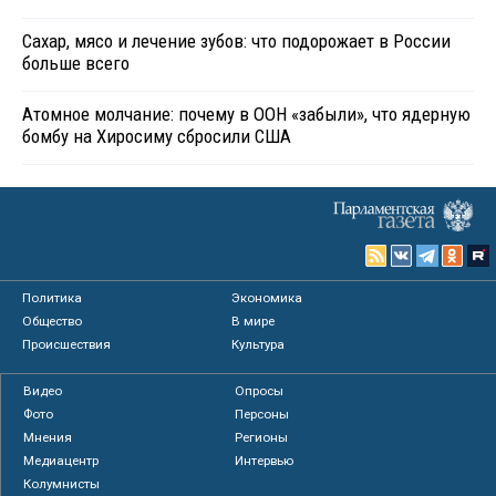
Сахар, мясо и лечение зубов: что подорожает в России
больше всего
Атомное молчание: почему в ООН «забыли», что ядерную
бомбу на Хиросиму сбросили США
Политика
Экономика
Общество
В мире
Происшествия
Культура
Видео
Опросы
Фото
Персоны
Мнения
Регионы
Медиацентр
Интервью
Колумнисты