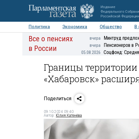
Издание
Федерального Собран
Российской Федераци
Политика
Экономика
Общество
В
Все о пенсиях
Фото
Авторы
Персоны
Мнения
Регионы
Минтруд предлож
вчера
Пенсионеров в Р
вчера
в России
Соцфонд: Средня
05.08.2026
Границы территории
«Хабаровск» расшир
Поделиться
09.10.2024 09:40
Автор:
Юлия Катенёва