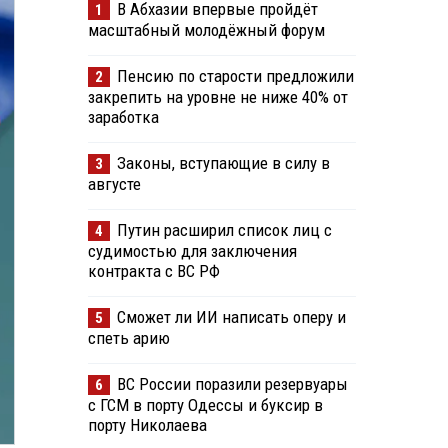
В Абхазии впервые пройдёт
1
масштабный молодёжный форум
Пенсию по старости предложили
2
закрепить на уровне не ниже 40% от
заработка
Законы, вступающие в силу в
3
августе
Путин расширил список лиц с
4
судимостью для заключения
контракта с ВС РФ
Сможет ли ИИ написать оперу и
5
спеть арию
ВС России поразили резервуары
6
с ГСМ в порту Одессы и буксир в
порту Николаева