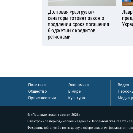
Долговая «разгрузка»:
Лавр
сенаторы готовят закон о
пред
продлении срока погашения
Укра
бюджетных кредитов
регионами
Политика
Экономика
Видео
Общество
В мире
Персон
Происшествия
Культура
Медиац
© «Парламентская газета», 2026 г.
Электронное периодическое издание «Парламентская газета» за
Федеральной службе по надзору в сфере связи, информационных