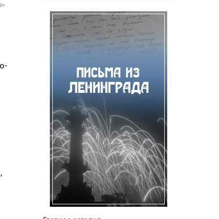
а»
о-
,