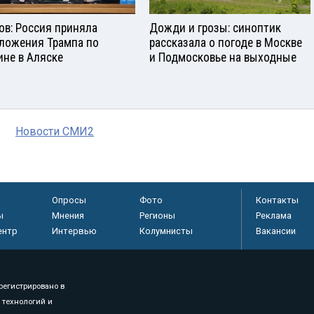
ов: Россия приняла
Дожди и грозы: синоптик
ложения Трампа по
рассказала о погоде в Москве
ине в Аляске
и Подмосковье на выходные
Новости СМИ2
Опросы
Фото
Контакты
ы
Мнения
Регионы
Реклама
ентр
Интервью
Колумнисты
Вакансии
регистрировано в
 технологий и