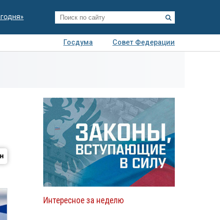
егодня»
Госдума
Совет Федерации
я
Авто
Недвижимость
Технологии
иза
Интересное за неделю