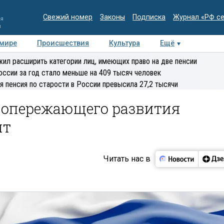
Свежий номер
Законы
Подписка
Журнал «РФ с
ия
и
 мире
Происшествия
Культура
Ещё
Медиацентр
Интервью
Колумнисты
Делова
ил расширить категории лиц, имеющих право на две пенсии
эксперт
оссии за год стало меньше на 409 тысяч человек
я пенсия по старости в России превысила 27,2 тысячи
 опережающего развития
ят
Читать нас в