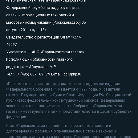
«Парламентская газета» зарегистрировано в
Федеральной службе по надзору в сфере
связи, информационных технологий и
массовых коммуникаций (Роскомнадзор) 05
августа 2011 года. 18+
Свидетельство о регистрации Эл № ФС77-
46097
Учредитель — АНО «Парламентская газета»
Исполняющий обязанности главного
редактора — Абдуллаев М.Р.
Тел.: +7 (495) 637–69–79 E-mail:
pg@pnp.ru
«Парламентская газета» - официальное еженедельное издание
Федерального Собрания РФ. Издается с 1997 года. Учредители
газеты - Государственная Дума и Совет Федерации РФ. Официальный
публикатор федеральных конституционных законов, федеральных
законов и актов палат Федерального Собрания. «Парламентская
газета» имеет пункты печати и представительства в десяти субъектах
федерации.
Сайт «Парламентской газеты» - это оперативные новости и
достоверная информация о принимаемых в стране законах и
деятельности депутатов и сенаторов. При использовании материалов