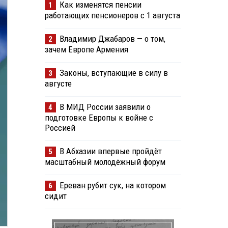
Как изменятся пенсии
1
работающих пенсионеров с 1 августа
Владимир Джабаров — о том,
2
зачем Европе Армения
Законы, вступающие в силу в
3
августе
В МИД России заявили о
4
подготовке Европы к войне с
Россией
В Абхазии впервые пройдёт
5
масштабный молодёжный форум
Ереван рубит сук, на котором
6
сидит