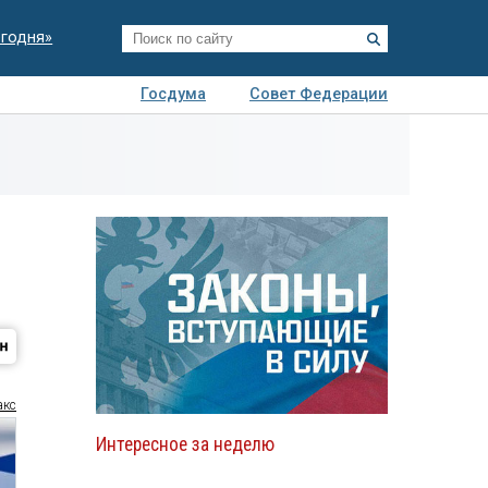
егодня»
Госдума
Совет Федерации
я
Авто
Недвижимость
Технологии
иза
акс
Интересное за неделю