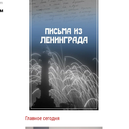
om
ом
Главное сегодня