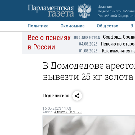
Издание
Федерального Собран
Российской Федераци
Политика
Экономика
Общество
В
Все о пенсиях
Фото
Авторы
Персоны
Мнения
Регионы
Соцфонд: Средн
два дня назад
Пенсию по старо
04.08.2026
в России
Как изменятся п
01.08.2026
В Домодедове арест
вывезти 25 кг золота
Поделиться
16.05.2023 11:08
Автор:
Алексей Лапшин