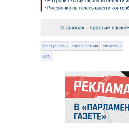
• На границе в Смоленской области и
• Россиянка пыталась ввезти контра
преступность
происшествия
следствие
ФСБ