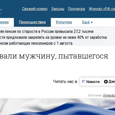
Свежий номер
Законы
Подписка
Журнал «РФ с
ия
и
 мире
Происшествия
Культура
Ещё
Медиацентр
Интервью
Колумнисты
Делова
яя пенсия по старости в России превысила 27,2 тысячи
эксперт
сти предложили закрепить на уровне не ниже 40% от заработка
енсии работающих пенсионеров с 1 августа
овали мужчину, пытавшегося
Читать нас в
Источник:
Интерф