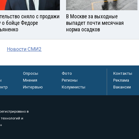
тельство сняло с продажи
В Москве за выходные
у о бойце Федоре
выпадет почти месячная
ьяненко
норма осадков
Новости СМИ2
Опросы
Фото
Контакты
ы
Мнения
Регионы
Реклама
ентр
Интервью
Колумнисты
Вакансии
регистрировано в
 технологий и
8+