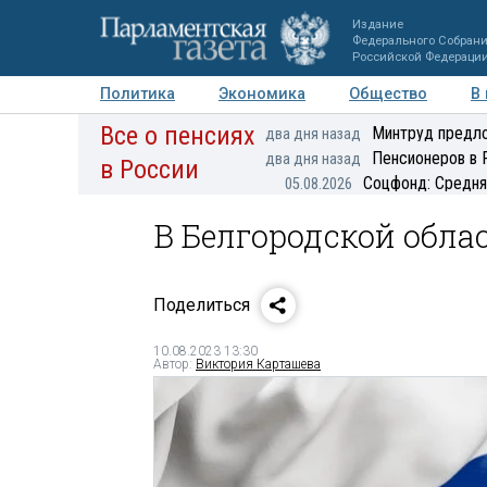
Издание
Федерального Собран
Российской Федераци
Политика
Экономика
Общество
В
Все о пенсиях
Фото
Авторы
Персоны
Мнения
Регионы
Минтруд предло
два дня назад
Пенсионеров в 
два дня назад
в России
Соцфонд: Средня
05.08.2026
В Белгородской обла
Поделиться
10.08.2023 13:30
Автор:
Виктория Карташева