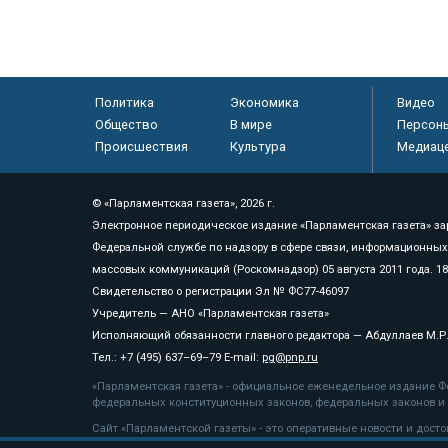
Политика
Экономика
Видео
Общество
В мире
Персон
Происшествия
Культура
Медиац
© «Парламентская газета», 2026 г.
Электронное периодическое издание «Парламентская газета» за
Федеральной службе по надзору в сфере связи, информационных
массовых коммуникаций (Роскомнадзор) 05 августа 2011 года. 1
Свидетельство о регистрации Эл № ФС77-46097
Учредитель — АНО «Парламентская газета»
Исполняющий обязанности главного редактора — Абдуллаев М.Р
Тел.: +7 (495) 637–69–79 E-mail:
pg@pnp.ru
«Парламентская газета» - официальное еженедельное издание Фе
федеральных конституционных законов, федеральных законов и а
Сайт «Парламентской газеты» - это оперативные новости и дост
«Парламентской газеты» активная ссылка на pnp.ru обязательна.