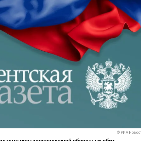
© РИА Новос
система противовоздушной обороны — сбит