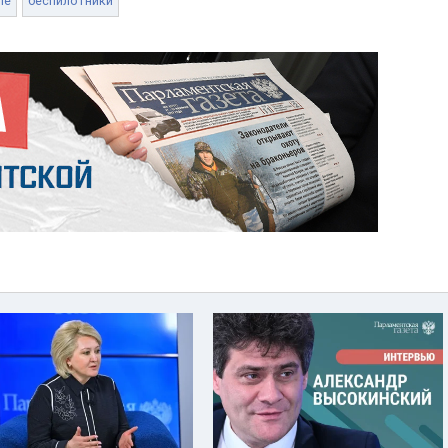
ые
беспилотники