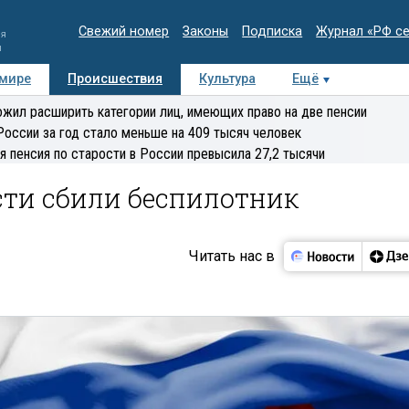
Свежий номер
Законы
Подписка
Журнал «РФ с
ия
и
 мире
Происшествия
Культура
Ещё
Медиацентр
Интервью
Колумнисты
Делова
жил расширить категории лиц, имеющих право на две пенсии
эксперт
России за год стало меньше на 409 тысяч человек
я пенсия по старости в России превысила 27,2 тысячи
сти сбили беспилотник
Читать нас в