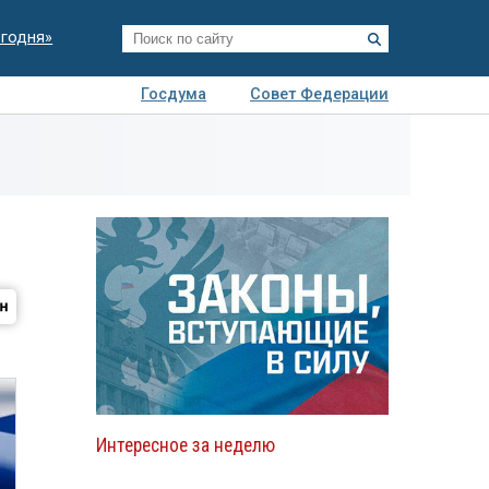
егодня»
Госдума
Совет Федерации
я
Авто
Недвижимость
Технологии
иза
Интересное за неделю