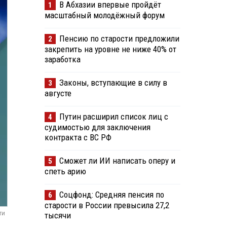
В Абхазии впервые пройдёт
1
масштабный молодёжный форум
Пенсию по старости предложили
2
закрепить на уровне не ниже 40% от
заработка
Законы, вступающие в силу в
3
августе
Путин расширил список лиц с
4
судимостью для заключения
контракта с ВС РФ
Сможет ли ИИ написать оперу и
5
спеть арию
Соцфонд: Средняя пенсия по
6
старости в России превысила 27,2
ти
тысячи