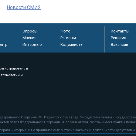
Новости СМИ2
Опросы
Фото
Контакты
ы
Мнения
Регионы
Реклама
ентр
Интервью
Колумнисты
Вакансии
регистрировано в
 технологий и
8+
.
дерального Собрания РФ. Издается с 1997 года. Учредители газеты - Государств
ктов палат Федерального Собрания. «Парламентская газета» имеет пункты печати
оверная информация о принимаемых в стране законах и деятельности депутатов и