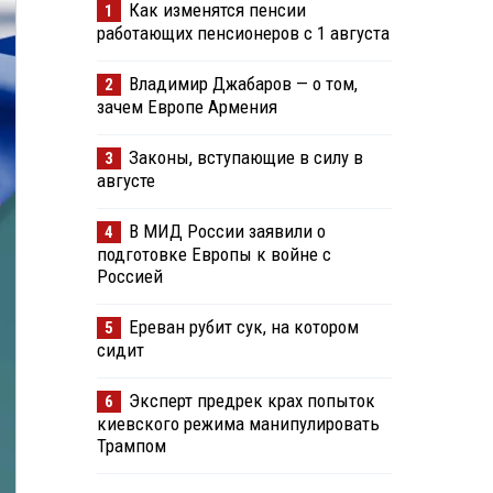
Как изменятся пенсии
1
работающих пенсионеров с 1 августа
Владимир Джабаров — о том,
2
зачем Европе Армения
Законы, вступающие в силу в
3
августе
В МИД России заявили о
4
подготовке Европы к войне с
Россией
Ереван рубит сук, на котором
5
сидит
Эксперт предрек крах попыток
6
киевского режима манипулировать
Трампом