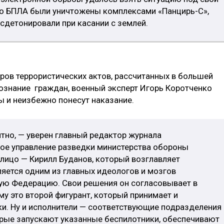
во БПЛА были уничтожены комплексами «Панцирь-С»,
детонировали при касании с землей.
ров террористических актов, рассчитанных в большей
сознание граждан, военный эксперт Игорь Коротченко
ы и неизбежно понесут наказание.
ятно, — уверен главный редактор журнала
ное управление разведки министерства обороны
лицо — Кирилл Буданов, который возглавляет
ляется одним из главных идеологов и мозгов
кую Федерацию. Свои решения он согласовывает в
му это второй фигурант, который принимает и
ки. Ну и исполнители — соответствующие подразделения
орые запускают указанные беспилотники, обеспечивают