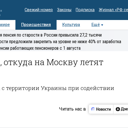
Свежий номер
Законы
Подписка
Журнал «РФ с
ия
и
 мире
Происшествия
Культура
Ещё
Медиацентр
Интервью
Колумнисты
Делова
я пенсия по старости в России превысила 27,2 тысячи
эксперт
ости предложили закрепить на уровне не ниже 40% от заработка
енсии работающих пенсионеров с 1 августа
, откуда на Москву летят
 с территории Украины при содействии
Читать нас в