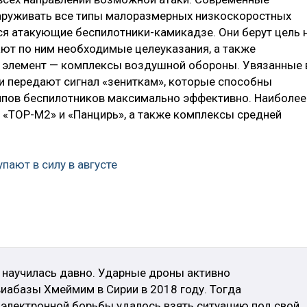
аруживать все типы малоразмерных низкоскоростных
я атакующие беспилотники-камикадзе. Они берут цель 
ют по ним необходимые целеуказания, а также
й элемент — комплексы воздушной обороны. Увязанные 
ни передают сигнал «зениткам», которые способны
ипов беспилотников максимально эффективно. Наиболее
 «ТОР-М2» и «Панцирь», а также комплексы средней
пают в силу в августе
 научилась давно. Ударные дроны активно
виабазы Хмеймим в Сирии в 2018 году. Тогда
электронной борьбы удалось взять ситуацию под свой