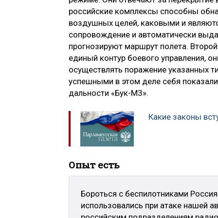
российские комплексы способны обн
воздушных целей, каковыми и являютс
сопровождение и автоматически выда
прогнозируют маршрут полета. Второ
единый контур боевого управления, о
осуществлять поражение указанных т
успешными в этом деле себя показали
дальности «Бук-М3».
Какие законы всту
Опыт есть
Бороться с беспилотниками Россия
использовались при атаке нашей а
российским подразделениям радио