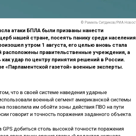
© Рамиль Ситдиков/РИА Новос
сла атаки БПЛА были призваны нанести
ерб нашей стране, посеять панику среди населения
оизошел утром 1 августа, его целью вновь стала
ой расположены правительственные учреждения, а
 как удар по центру принятия решений в России.
е «Парламентской газетой» военные эксперты.
том, что в своей системе наведения ударные
 использовали военный сегмент американской системы
на позволила им обойти зоны действия ПВО на пути
рсии говорит и точность поражения заданного объекта.
а GPS добиться столь высокой точности поражения
вал свою точку зрения главный редактор журнала