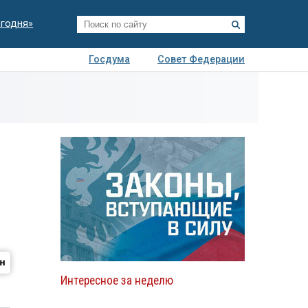
егодня»
Госдума
Совет Федерации
я
Авто
Недвижимость
Технологии
иза
Интересное за неделю