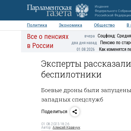
Издание
Федерального Собран
Российской Федераци
Политика
Экономика
Общество
В
Все о пенсиях
Фото
Авторы
Персоны
Мнения
Регионы
Соцфонд: Средня
вчера
Пенсию по стар
два дня назад
в России
Как изменятся п
01.08.2026
Эксперты рассказали
беспилотники
Боевые дроны были запущены
западных спецслужб
Поделиться
01.08.2023 18:26
Автор:
Алексей Кравчук