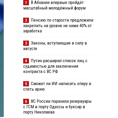
В Абхазии впервые пройдёт
1
масштабный молодёжный форум
Пенсию по старости предложили
2
закрепить на уровне не ниже 40% от
заработка
Законы, вступающие в силу в
3
августе
Путин расширил список лиц с
4
судимостью для заключения
контракта с ВС РФ
Сможет ли ИИ написать оперу и
5
спеть арию
ВС России поразили резервуары
6
с ГСМ в порту Одессы и буксир в
порту Николаева