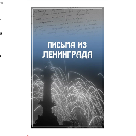
om
.
а
а