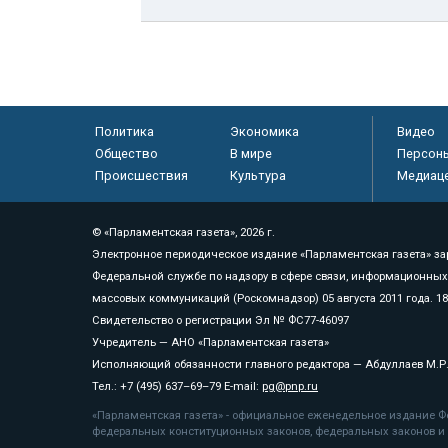
Политика
Экономика
Видео
Общество
В мире
Персон
Происшествия
Культура
Медиац
© «Парламентская газета», 2026 г.
Электронное периодическое издание «Парламентская газета» за
Федеральной службе по надзору в сфере связи, информационных
массовых коммуникаций (Роскомнадзор) 05 августа 2011 года. 1
Свидетельство о регистрации Эл № ФС77-46097
Учредитель — АНО «Парламентская газета»
Исполняющий обязанности главного редактора — Абдуллаев М.Р
Тел.: +7 (495) 637–69–79 E-mail:
pg@pnp.ru
«Парламентская газета» - официальное еженедельное издание Фе
федеральных конституционных законов, федеральных законов и а