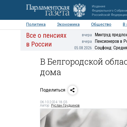
Издание
Федерального Собран
Российской Федераци
Политика
Экономика
Общество
В
Все о пенсиях
Фото
Авторы
Персоны
Мнения
Регионы
Минтруд предлож
вчера
Пенсионеров в Р
вчера
в России
Соцфонд: Средня
05.08.2026
В Белгородской обла
дома
Поделиться
06.10.2024 18:03
Автор:
Руслан Грудцинов