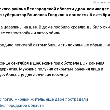
© pxhere.c
кого района Белгородской области дрон-камикадзе
л губернатор Вячеслав Гладков в соцсетях 6 октября
нка царапины на шее. В доме пробило кровлю, выбило окн
вес хозпостройки и автомобиль.
вредило легковой автомобиль, есть локальные обрывы н
 конце сентября в Шебекине при обстреле ВСУ ранения
приятия. Мужчина получил открытые ранения лица и
ную больницу для оказания помощи.
но погиб мирный житель, еще двое пострадали
в Белгородской области