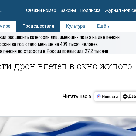
Свежий номер
Законы
Подписка
Журнал «РФ с
ия
и
 мире
Происшествия
Культура
Ещё
Медиацентр
Интервью
Колумнисты
Делова
ил расширить категории лиц, имеющих право на две пенсии
эксперт
оссии за год стало меньше на 409 тысяч человек
я пенсия по старости в России превысила 27,2 тысячи
сти дрон влетел в окно жилого
Читать нас в