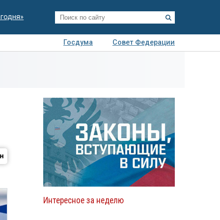
егодня»
Госдума
Совет Федерации
я
Авто
Недвижимость
Технологии
иза
Интересное за неделю