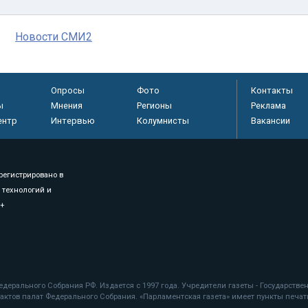
Новости СМИ2
Опросы
Фото
Контакты
ы
Мнения
Регионы
Реклама
ентр
Интервью
Колумнисты
Вакансии
регистрировано в
 технологий и
8+
.
дерального Собрания РФ. Издается с 1997 года. Учредители газеты - Государств
ктов палат Федерального Собрания. «Парламентская газета» имеет пункты печати