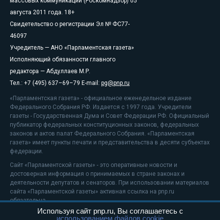
массовых коммуникаций (Роскомнадзор) 05
августа 2011 года. 18+
Свидетельство о регистрации Эл № ФС77-
46097
Учредитель — АНО «Парламентская газета»
Исполняющий обязанности главного
редактора — Абдуллаев М.Р.
Тел.: +7 (495) 637–69–79 E-mail:
pg@pnp.ru
«Парламентская газета» - официальное еженедельное издание
Федерального Собрания РФ. Издается с 1997 года. Учредители
газеты - Государственная Дума и Совет Федерации РФ. Официальный
публикатор федеральных конституционных законов, федеральных
законов и актов палат Федерального Собрания. «Парламентская
газета» имеет пункты печати и представительства в десяти субъектах
федерации.
Сайт «Парламентской газеты» - это оперативные новости и
достоверная информация о принимаемых в стране законах и
деятельности депутатов и сенаторов. При использовании материалов
сайта «Парламентской газеты» активная ссылка на pnp.ru
обязательна.
Используя сайт pnp.ru, Вы соглашаетесь с
На информационном ресурсе применяются
рекомендательные
использованием файлов cookie