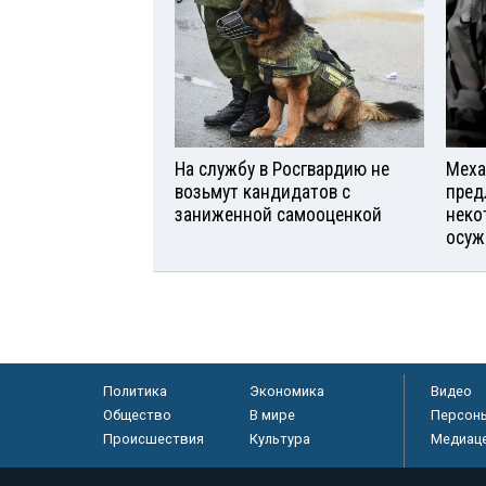
На службу в Росгвардию не
Меха
возьмут кандидатов с
пред
заниженной самооценкой
неко
осуж
Политика
Экономика
Видео
Общество
В мире
Персон
Происшествия
Культура
Медиац