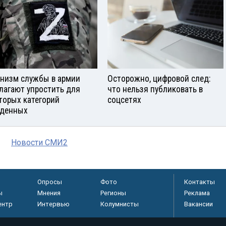
низм службы в армии
Осторожно, цифровой след:
лагают упростить для
что нельзя публиковать в
торых категорий
соцсетях
денных
Новости СМИ2
Опросы
Фото
Контакты
ы
Мнения
Регионы
Реклама
ентр
Интервью
Колумнисты
Вакансии