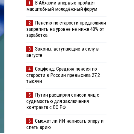
В Абхазии впервые пройдёт
1
масштабный молодёжный форум
Пенсию по старости предложили
2
закрепить на уровне не ниже 40% от
заработка
Законы, вступающие в силу в
3
августе
Соцфонд: Средняя пенсия по
4
старости в России превысила 27,2
тысячи
Путин расширил список лиц с
5
судимостью для заключения
контракта с ВС РФ
Сможет ли ИИ написать оперу и
6
спеть арию