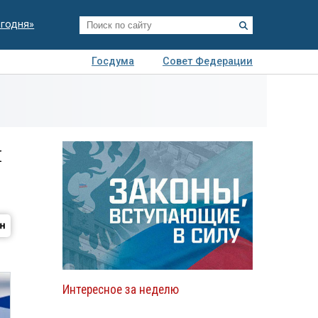
егодня»
Госдума
Совет Федерации
я
Авто
Недвижимость
Технологии
иза
и
Интересное за неделю