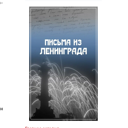
а»
ин