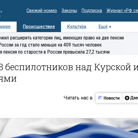
Свежий номер
Законы
Подписка
Журнал «РФ с
ия
и
 мире
Происшествия
Культура
Ещё
Медиацентр
Интервью
Колумнисты
Делова
жил расширить категории лиц, имеющих право на две пенсии
эксперт
России за год стало меньше на 409 тысяч человек
я пенсия по старости в России превысила 27,2 тысячи
8 беспилотников над Курской 
тями
Читать нас в