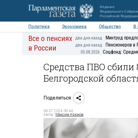
Издание
Федерального Собран
Российской Федераци
Политика
Экономика
Общество
В
Все о пенсиях
Фото
Авторы
Персоны
Мнения
Регионы
Минтруд предло
два дня назад
Пенсионеров в 
два дня назад
в России
Соцфонд: Средня
05.08.2026
Средства ПВО сбили 
Белгородской облас
Поделиться
06.07.2024 09:44
Автор:
Максим Крюков