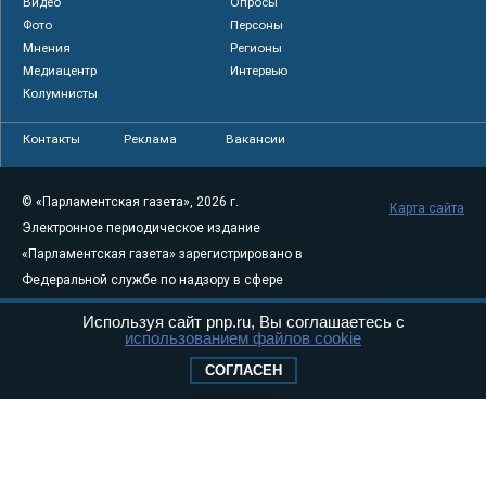
Видео
Опросы
Фото
Персоны
Мнения
Регионы
Медиацентр
Интервью
Колумнисты
Контакты
Реклама
Вакансии
© «Парламентская газета», 2026 г.
Карта сайта
Электронное периодическое издание
«Парламентская газета» зарегистрировано в
Федеральной службе по надзору в сфере
связи, информационных технологий и
Используя сайт pnp.ru, Вы соглашаетесь с
массовых коммуникаций (Роскомнадзор) 05
использованием файлов cookie
августа 2011 года. 18+
СОГЛАСЕН
Свидетельство о регистрации Эл № ФС77-
46097
Учредитель — АНО «Парламентская газета»
Исполняющий обязанности главного